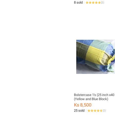
8 sold
(
2
)
Bolstercase 1's (25 inch x40
(Yellow and Blue Block)
Ks 8,500
25 sold
(
2
)