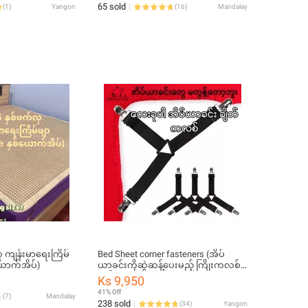
65 sold
(
1
)
Yangon
(
16
)
Mandalay
 ကျန်းမာရေးကြိမ်
Bed Sheet corner fasteners (အိပ်
်ယောက်အိပ်)
ယာခင်းကိုဆွဲဆန့်ပေးမည့် ကြိုးကလစ်)
တစ်စုံ - ၄ခု
Ks 9,950
41% Off
(
7
)
Mandalay
238 sold
(
34
)
Yangon