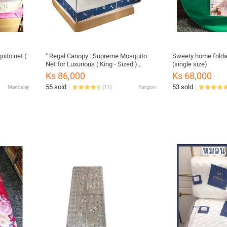
ito net (
" Regal Canopy : Supreme Mosquito
Sweety home folda
Net for Luxurious ( King - Sized )
(single size)
Comfort and Pest-Free Slumber "
Ks 86,000
Ks 68,000
55 sold
53 sold
Mandalay
(
11
)
Yangon