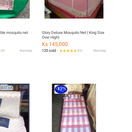
ble mosquito net
Glory Deluxe Mosquito Net ( King Size
Over High)
Ks 145,000
120 sold
(
9
)
Mandalay
(
26
)
Mandalay