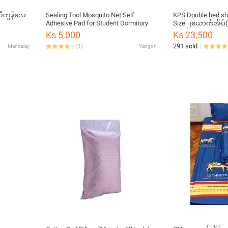
ီလီကွန်လေ
Sealing Tool Mosquito Net Self
KPS Double bed she
Adhesive Pad for Student Dormitory
Size ၂ယောက်အိပ်
Ks 5,000
Ks 23,500
291 sold
Mandalay
(
1
)
Yangon