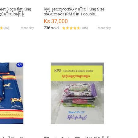
et 3 pcs flat King
RM ၂ယောက်အိပ် ၅မျိုးပါ King Size
(၃)မျိုးပါအပြန့်
အိပ်ယာခင်း (RM 5 in 1 double
bedsheet)
Ks 37,000
736 sold
(
36
)
Mandalay
(
105
)
Mandalay