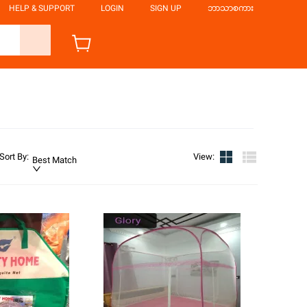
HELP & SUPPORT
LOGIN
SIGN UP
ဘာသာစကား
Sort By
:
View
:
Best Match