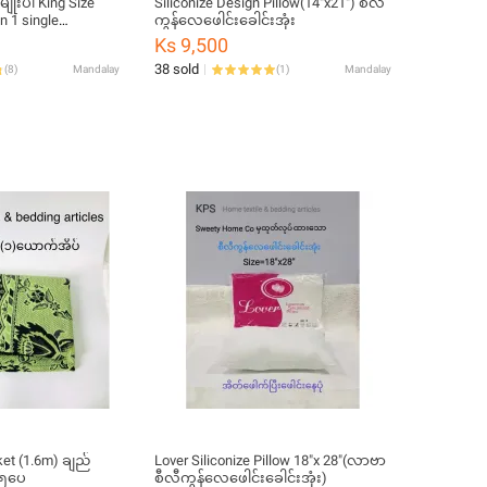
ိုးပါ King Size
Siliconize Design Pillow(14"x21") စီလီ
n 1 single
ကွန်လေဖေါင်းခေါင်းအုံး
Ks 9,500
38 sold
(
8
)
Mandalay
(
1
)
Mandalay
ket (1.6m) ချည်
Lover Siliconize Pillow 18"x 28"(လာဗာ
်၅ပေ
စီလီကွန်လေဖေါင်းခေါင်းအုံး)