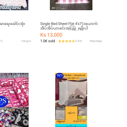
းမာရေးခေါင်းအုံး
Single Bed Sheet Flat 4'x7'(၁ယောက်
အိပ်အိပ်ယာခင်းအပြန့်)၂မျိုးပါ
Ks 13,000
1.0K sold
1
)
Yangon
(
144
)
Mandalay