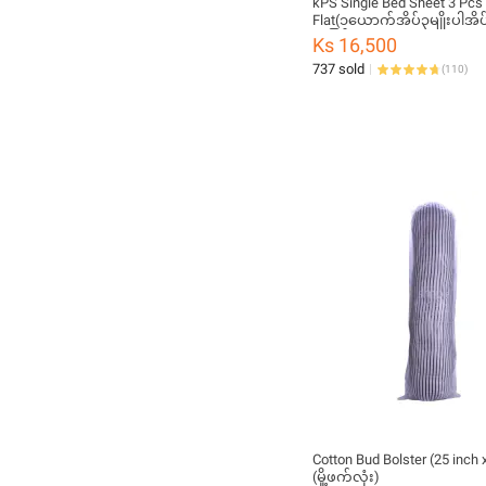
kPS Single Bed Sheet 3 Pcs
Flat(၁ယောက်အိပ်၃မျိုးပါအိ
အပြန့်)
Ks 16,500
737 sold
(
110
)
Cotton Bud Bolster (25 inch 
(မှို့ဖက်လုံး)