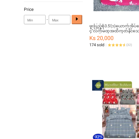
Price
-
ဖူးပြည့်စုံ3.5'(၁)ယောက်အိပ်‌မ
၄"လက်မထုအထိကုတ်နိင်သေ
ယာခင်း
Ks 20,000
174 sold
(
32
)