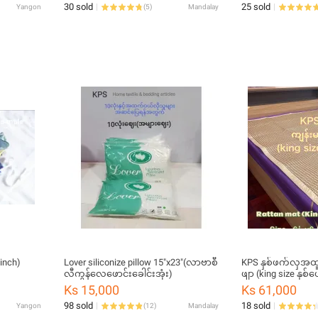
30 sold
25 sold
Yangon
(
5
)
Mandalay
 inch)
Lover siliconize pillow 15"x23"(လာဗာစီ
KPS နှစ်ဖက်လှအထူ
လီကွန်လေဖောင်းခေါင်းအုံး)
ဖျာ (king size နှစ
Ks 15,000
Ks 61,000
98 sold
18 sold
Yangon
(
12
)
Mandalay