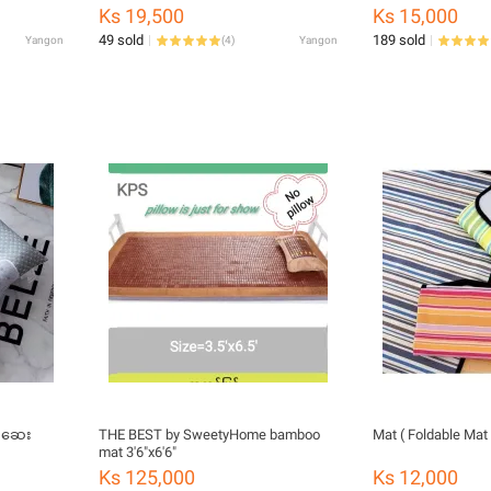
Ks 19,500
Ks 15,000
49 sold
189 sold
Yangon
(
4
)
Yangon
်ဆေး
THE BEST by SweetyHome bamboo
Mat ( Foldable Mat
mat 3'6"x6'6"
Ks 125,000
Ks 12,000