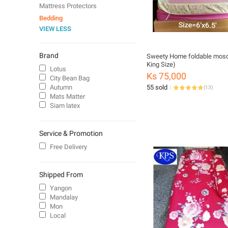
Mattress Protectors
Bedding
VIEW LESS
Brand
Sweety Home foldable mosqu
King Size)
Lotus
Ks 75,000
City Bean Bag
Autumn
55 sold
(
13
)
Mats Matter
Siam latex
Service & Promotion
Free Delivery
Shipped From
Yangon
Mandalay
Mon
Local