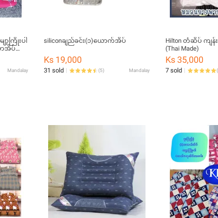
ျော့ကြိုးပါ
siliconချည်ခင်း(၁)ယောက်အိပ်
Hilton တံဆိပ် ကျန်
ာအိပ်
(Thai Made)
Ks 19,000
Ks 35,000
31 sold
7 sold
Mandalay
(
5
)
Mandalay
(