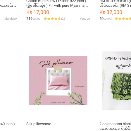
Cotton Bud Pillow (16 inch x22 inch )
RM ၁ယောက်အိပ် ၃မျ
ပ်ယာခင်း
(မှို့ခေါင်းအုံး ) Fill with pure Myanmar
အိပ်ယာခင်း (RM 3 i
cotton bud
bedsheet)
Ks 17,000
Ks 32,000
219 sold
50 sold
Mandalay
(
26
)
Yangon
x40 inch )
Silk pillowcase
2 color cotton blan
စောင်၁‌ယောက်အိပ