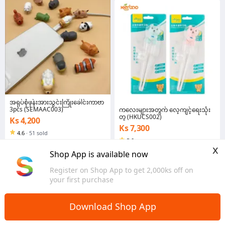
အရုပ်စုံဖုန်းအားသွင်းကြိုးခေါင်းကာဗာ
3pcs (SEMAAC003)
ကလေးများအတွက် လေ့ကျင့်ရေးသုံး
တူ (HKUCS002)
Ks 4,200
Ks 7,300
4.6
·
51 sold
5.0
Yangon
x
Yangon
Shop App is available now
Register on Shop App to get 2,000ks off on
your first purchase
Download Shop App