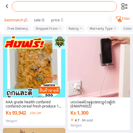
Filter
bestmatch
sale
price
Free Delivery
Shipped From
Rating
Warranty Type
Color
AAA grade health confared
ပလပ်ခေါင်းဖုန်းအားသွင်းချိတ်
confared cereal fresh produce 1
(EMAPH002)
kg rancid secret jelly bean turtle
Ks 93,942
Ks 1,300
20% Off
formula
4.7
·
84 sold
Yangon
Yangon