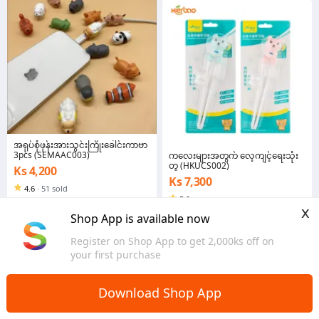
အရုပ်စုံဖုန်းအားသွင်းကြိုးခေါင်းကာဗာ
3pcs (SEMAAC003)
ကလေးများအတွက် လေ့ကျင့်ရေးသုံး
တူ (HKUCS002)
Ks 4,200
Ks 7,300
4.6
·
51 sold
5.0
Yangon
x
Yangon
Shop App is available now
Register on Shop App to get 2,000ks off on
your first purchase
Download Shop App