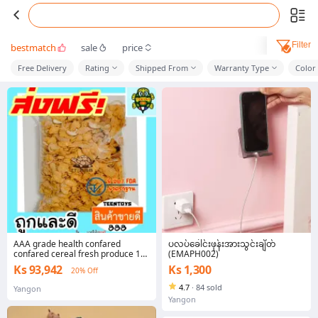
Filter
bestmatch
sale
price
Free Delivery
Rating
Shipped From
Warranty Type
Color
AAA grade health confared
ပလပ်ခေါင်းဖုန်းအားသွင်းချိတ်
confared cereal fresh produce 1
(EMAPH002)
kg rancid secret jelly bean turtle
Ks 93,942
Ks 1,300
20% Off
formula
4.7
·
84 sold
Yangon
Yangon