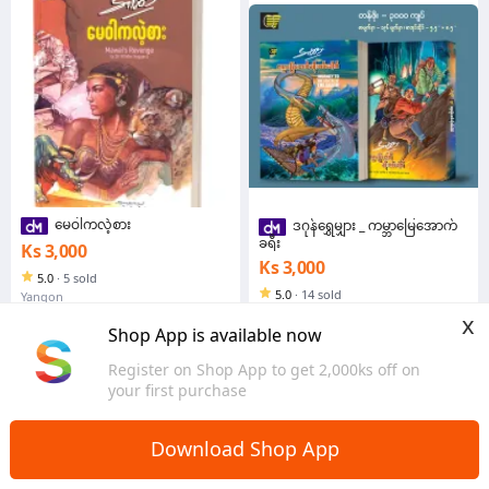
မေဝါကလဲ့စား
ဒဂုန်ရွှေမျှား _ ကမ္ဘာမြေအောက်
ခရီး
Ks 3,000
Ks 3,000
5.0
·
5 sold
5.0
·
14 sold
Yangon
Yangon
x
Shop App is available now
Register on Shop App to get 2,000ks off on
your first purchase
Download Shop App