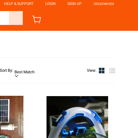
HELP & SUPPORT
LOGIN
SIGN UP
ဘာသာစကား
Sort By
:
View
:
Best Match