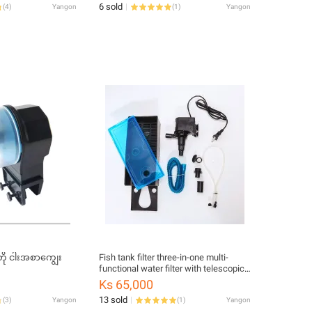
6 sold
(
4
)
Yangon
(
1
)
Yangon
တို ငါးအစာကျွေး
Fish tank filter three-in-one multi-
functional water filter with telescopic
household silent submersible pump
Ks 65,000
13 sold
(
3
)
Yangon
(
1
)
Yangon