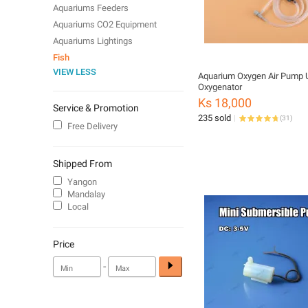
Aquariums Feeders
Aquariums CO2 Equipment
Aquariums Lightings
Fish
VIEW LESS
Aquarium Oxygen Air Pump 
Oxygenator
Ks 18,000
Service & Promotion
235 sold
(
31
)
Free Delivery
Shipped From
Yangon
Mandalay
Local
Price
-