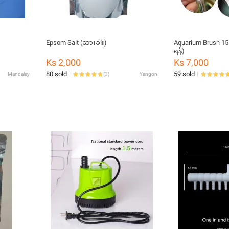
Epsom Salt (ဆားခါး)
Aquarium Brush 15
ရန်)
Ks 2,000
Ks 7,000
80 sold
59 sold
Mandalay
(
3
)
Yangon