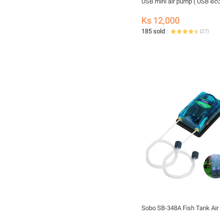
USB mini air pump ( USB လေပ
Ks 12,000
185 sold
(
27
)
Sobo SB-348A Fish Tank Ai