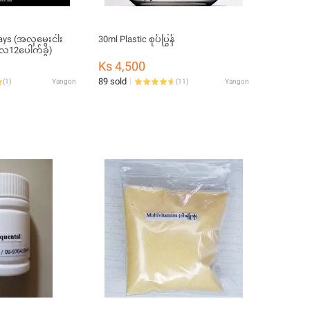
 ways (အလှမွေးငါး
30ml Plastic စုပ်ပြွန်
လေ12ပေါက်ခွဲ)
Ks 4,500
89 sold
(
1
)
Yangon
(
11
)
Yangon