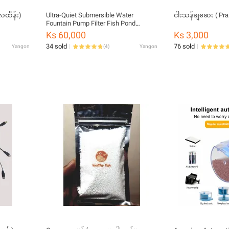
လေထိန်း)
Ultra-Quiet Submersible Water
ငါးသန်ချဆေး ( Praz
Fountain Pump Filter Fish Pond
Aquarium Water Pump Tank Fountain
Ks 60,000
Ks 3,000
34 sold
76 sold
Yangon
(
4
)
Yangon