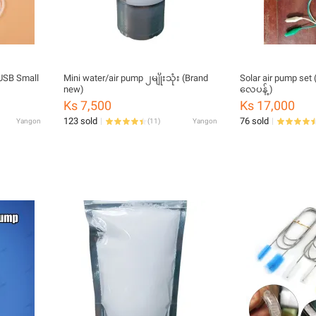
USB Small
Mini water/air pump ၂မျိုးသုံး (Brand
Solar air pump set 
new)
လေပန့် )
Ks 7,500
Ks 17,000
123 sold
76 sold
Yangon
(
11
)
Yangon