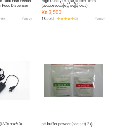
c Tank Fish Feeder
High Quality အလှမွေးငါးစာ 1mm
sh Food Dispenser
(အသားဓာတ်မြင့် ရေမြုပ်စာ)
Ks 3,500
18 sold
(
6
)
Yangon
(
3
)
Yangon
(UVပိုးသတ်မီး
pH buffer powder (one set) 2 စုံ