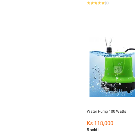
(
1
)
Water Pump 100 Watts
Ks 118,000
5 sold