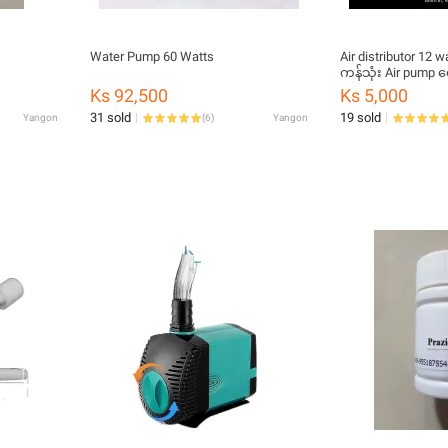
Water Pump 60 Watts
Air distributor 12
ကန်သုံး Air pump 
Ks 92,500
Ks 5,000
31 sold
19 sold
Yangon
(
6
)
Yangon