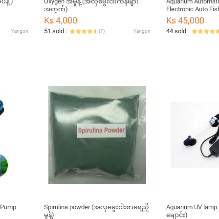
န့် )
Oxygen အမှုန့် (အလှမွေးငါးကန်များ
Aquarium Automati
အတွက်)
Electronic Auto Fi
Ks 4,000
Ks 45,000
51 sold
44 sold
Yangon
(
7
)
Yangon
r Pump
Spirulina powder (အလှမွေးငါးစာ‌ရေညှိ
Aquarium UV lamp 
မှုန့်)
ချောင်း)