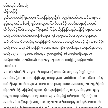
စစ်အတွင်းခရီးသည်
သိန်းဖေမြင့်
ဒုတိယကမ္ဘာစစ်ကြီးအတွင်း မြန်မာပြည်သူတို့၏ ကမ္ဘာ့တိုးတက်သောအင်အားစု များ
နှင့်အတူ ဖက်ဆစ်ဆန့်ကျင်ရေး၊ လွတ်မြောက်ရေး၊ ဒီမိုကရေစီအရေးတို့ အတွက်
တိုက်ပွဲဝင်ခဲ့ကြပုံ၊ အတွေ့အကြုံများကို ပြန်လည်ပြောပြသည့်ဟန်ဖြင့် ရေးသားထား
သည့် သမိုင်းမှတ်တမ်းစာအုပ်ဖြစ်သည်။ မြန်မာ့လွတ်လပ်ရေး လှုပ်ရှားမှုများတွင်
အဓိကဦးဆောင်ပါဝင်ခဲ့သူ တစ်ဦးဖြစ်ပြီး ဖဆပလခေတ်တွင် ပထမဦးဆုံး အဖမ်းခံခဲ့ရ
သည့် စာရေးဆရာ သိန်းဖေမြင့်က ရေးသားထားခြင်း ဖြစ်ပါသည်။ ဆရာသိန်းဖေမြင့်
သည် ၁၉၅၀၊ ၅၂ ခုနှစ်တစ်ဝိုက်တွင် ရှုမဝမဂ္ဂဇင်း၌ ‘စစ်အတွင်းခရီးသည်’ဟု
လည်းကောင်း၊ ‘မဟာမိတ်နှင့် ဗမာ့တမန်’ ဟူသော ခေါင်းစဉ်ဖြင့်လည်းကောင်း
ဆောင်းပါး
ရှည်ကြီး နှစ်ပုဒ်ကို အခန်းဆက် ရေးသားခဲ့လေသည်။ ယခုစာအုပ်တွင် တို့ဗမာ
အစည်းအရုံးဝင် သခင်များဖြစ်သည့် စာရေးသူနှင့် သခင်စိုး၊ သခင်ကျော်စိန်၊ သခင်မြ
သွင်တို့သည် ဆုတ်ခွာနေသော တရုတ်တပ်များနှင့် အဆက်အသွယ်ယူကာ တရုတ်ပြည်
သို့မဟုတ် အိန္ဒိယပြည်သို့ သွားကြပြီး မြန်မာပြည်ပြင်ပမှ အကူအညီရယူကာ ဂျပန်
ဆန့်ကျင်ရေး လုပ်ငန်းများ လုပ်ဆောင်ရန် ရည်ရွယ်၍ ခရီးရှည်ထွက်ခဲ့ကြပုံများ၊
အခက်အခဲအမျိုးမျိုးကို ရင်ဆိုင်ကျော်လွှားကာ ဖက်ဆစ်ဂျပန်တော်လှန်ရေးအတွက်
အသက်စွန့်၍ ကြိုးစားအားထုတ်ခဲ့ကြပုံများကို မှတ်တမ်းသဖွယ် ရေးသားထားသည်။