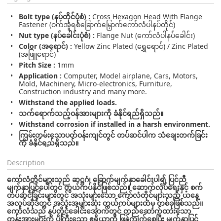
Bolt type (နပ်တိုင်ပုံစံ) :
Cross Hexagon Head With Flange
Fastener (ဝက်အူရစ်ခြောက်မြှောက်ကော်လံပါနပ်တိုင်)
Nut type (နပ်ခေါင်းပုံစံ) :
Flange Nut (ကော်လံပါနပ်ခေါင်း)
Color (အရောင်) :
Yellow Zinc Plated (ရွှေရောင်) / Zinc Plated
(အဖြူရောင်)
Pitch Size :
1mm
Application :
Computer, Model airplane, Cars, Motors,
Mold, Machinery, Micro-electronics, Furniture,
Construction industry and many more.
Withstand the applied loads.
သက်ရောက်သည့်ဝန်အားများကို ခံနိုင်ရည်ရှိသည်။
Withstand corrosion if installed in a harsh environment.
ကြမ်းတမ်းသောပတ်ဝန်းကျင်တွင် တပ်ဆင်ပါက သံချေးတက်ခြင်း
ကို ခံနိုင်ရည်ရှိသည်။
Description
ကော်လံတိုင်များသည် ဆဋ္ဌဂံ၊ ခြောက်မျက်နှာခေါင်းပါ၍ ပြင်ညီ
မျက်နှာပြင်ပေါ်တွင် တွယ်ကပ်နိုင်‌ဖြစ်သည်။ ဆောက်လုပ်ရေးနှင့် စက်
တပ်ဆင်ခြင်းများတွင် အသုံးများသော ကော်လံတိုင်များသည် ယနေ့
အလုပ်ဆိုဒ်တွင် အသုံးအများဆုံး တွယ်ကပ်များထဲမှ တစ်ခုဖြစ်သည်။
ကော်လံသည် နပ်တိုင်ခေါင်းအောက်တွင် တည်ဆောက်ထားသော
တွန်းအားများကို ပိုကြီးသော ဧရိယာကို ဖြန့်ကျက်စေပြီး မျက်နှာပြင်