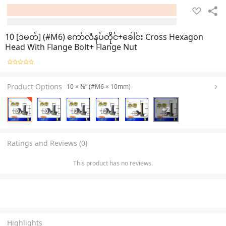
10 [၁မတ်] (#M6) ကော်လံနပ်တိုင်+ခေါင်း Cross Hexagon
Head With Flange Bolt+ Flange Nut
Product Options
10 × ⅜” (#M6 × 10mm)
+
2
Ratings and Reviews (0)
This product has no reviews.
Highlights