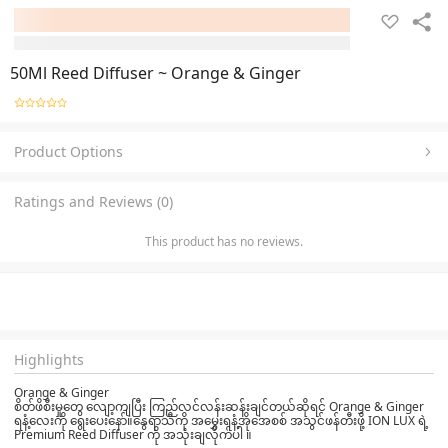
50Ml Reed Diffuser ~ Orange & Ginger
Product Options
Ratings and Reviews (0)
This product has no reviews.
Highlights
Orange & Ginger
စိတ်ဖိစီးမှုတွေ လျော့ကျပြီး ကြည်လင်လန်းဆန်းချင်တယ်ဆိုရင် Orange & Ginger
ရနံ့လေးကို ရွေးပေးနော်။နွေရာသီကို အမွှေးရနံ့အိုအေစစ် အသွင်ဖန်တီးဖို့ ION LUX ရဲ့
Premium Reed Diffuser ကို အသုံးချလိုက်ပါ ။