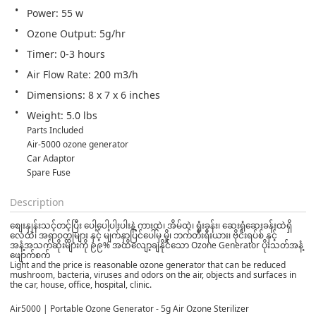
Weight: 5.0 lbs 
        Parts Included

        Air-5000 ozone generator

        Car Adaptor

        Spare Fuse
Description
စျေးနှုန်းသင့်တင့်ပြီး ပေါ့ပေါ့ပါးပါးနဲ့ ကားထဲ၊ အိမ်ထဲ၊ ရုံးခန်း၊ ဆေးရုံဆေးခန်းထဲရှိ
လေထဲ၊ အရာဝတ္ထုများ နှင့် မျက်နှာပြင်ပေါ်မှ မှို၊ ဘက်တီးရီးယား၊ ဗိုင်းရပ်စ် နှင့်
အနံ့အသက်ဆိုးများကို ၉၉% အထိလျော့ချနိုင်သော Ozone Generator ပိုးသတ်အနံ့
ဖျောက်စက်
Light and the price is reasonable ozone generator that can be reduced
mushroom, bacteria, viruses and odors on the air, objects and surfaces in
the car, house, office, hospital, clinic.
Air5000 | Portable Ozone Generator - 5g Air Ozone Sterilizer