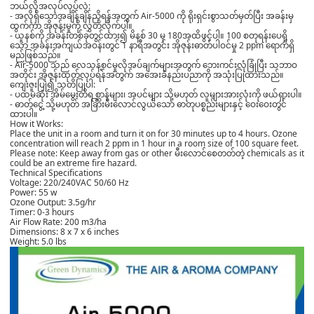
ဘယ်လိုအလုပ်လုပ်လဲ:
- အလိုရှိသောအချိန်ချိန်ညှိရန်အတွက် Air-5000 ကို ရိုးရှင်းစွာသတ်မှတ်ပြီး အခန်းမှ
ထွက်ကာ အိုဇုန်းမှုကို လွှတ်လိုက်ပါ။
- ယူနစ်ကို အခန်းတစ်ခုတွင်ထား၍ မိနစ် 30 မှ 180အထိဖွင့်ပါ။ 100 စတုရန်းပေရှိ
သော အခန်းအကျယ်အဝန်းတွင် 1 နာရီအတွင်း အိုဇုန်းဓာတ်ပါဝင်မှု 2 ppm ရောက်ရှိ
မည်ဖြစ်သည်။
- Air-5000 သည် လေသန့်စင်မှုလိုအပ်ချက်များအတွက် ဘေးကင်းလုံခြုံပြီး သဘာဝ
အတိုင်း အိုဇုန်းထုတ်လုပ်ရန်အတွက် အအေးခံနည်းပညာကို အသုံးပြုထားသည်။
ကျေးဇူးပြု၍ သတိပြုပါ:
- ပထမဆုံး အိမ်မွေးတိရစ္ဆာန်များ၊ အပင်များ သို့မဟုတ် လူများအားလုံးကို ဖယ်ရှားပါ။
- ဓာတ်ငွေ့ သို့မဟုတ် အခြားမီးလောင်လွယ်သော ဓာတုပစ္စည်းများနှင့် ဝေးဝေးတွင်
ထားပါ။
How it Works:
Place the unit in a room and turn it on for 30 minutes up to 4 hours. Ozone
concentration will reach 2 ppm in 1 hour in a room size of 100 square feet.
Please note:
Keep away from gas or other
မီးလောင်စေတတ်တဲ့ chemicals as it
could be an extreme fire hazard.
Technical Specifications
Voltage: 220/240VAC 50/60 Hz
Power: 55 w
Ozone Output: 3.5g/hr
Timer: 0-3 hours
Air Flow Rate: 200 m3/ha
Dimensions: 8 x 7 x 6 inches
Weight: 5.0 lbs