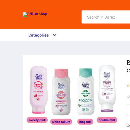
Categories
B
က
B
C