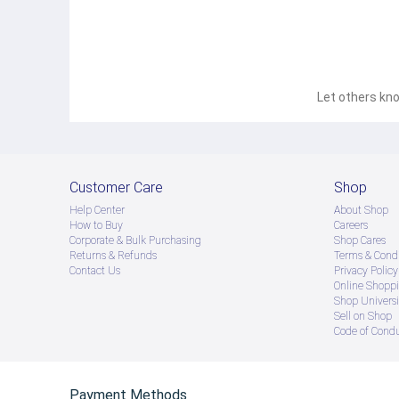
Let others kno
Customer Care
Shop
Help Center
About Shop
How to Buy
Careers
Corporate & Bulk Purchasing
Shop Cares
Returns & Refunds
Terms & Condi
Contact Us
Privacy Policy
Online Shopp
Shop Universi
Sell on Shop
Code of Cond
Payment Methods