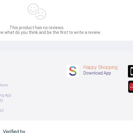
This product has no reviews.
w what do you think and be the first to write a review.
Happy Shopping
Download App
tions
ing App
ty
uct
Verified by