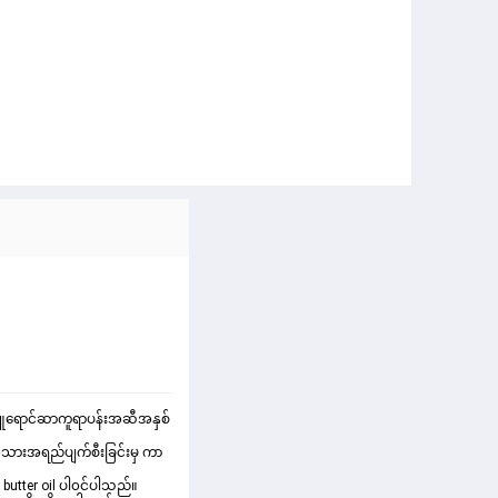
ဖြူရောင်ဆာကူရာပန်းအဆီအနှစ်
 အသားအရည်ပျက်စီးခြင်းမှ ကာ
utter oil ပါ၀င်ပါသည်။ 