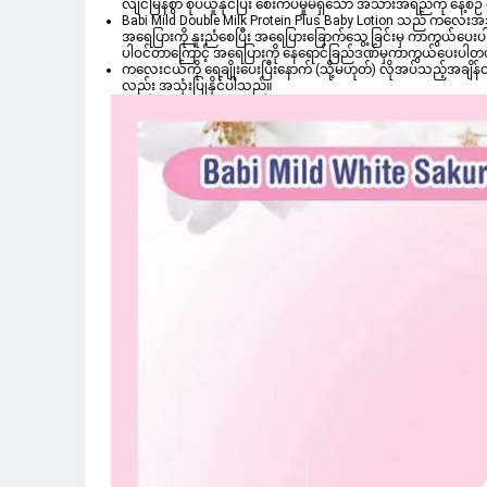
လျင်မြန်စွာ စုပ်ယူနိုင်ပြီး စေးကပ်မှုမရှိသော အသားအရည်ကို နေ့စ
Babi Mild Double Milk Protein Plus Baby Lotion
 သည် ကလေးအသားအရေအတွက် သင့်‌လျော်အောင် ထုတ်လုပ်ထား
အရေပြားကို နူးညံစေပြီး အရေပြားခြောက်သွေ့ခြင်းမှ ကာကွယ်ပေး
ပါဝင်တာကြောင့် အရေပြားကို နေရောင်ခြည်ဒဏ်မှကာကွယ်ပေးပါတယ်
ကလေးငယ်ကို ရေချိုးပေးပြီးနောက် (သို့မဟုတ်) လိုအပ်သည့်အချိ
လည်း အသုံးပြုနိုင်ပါသည်။