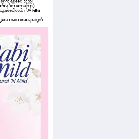
းအရေကို ရရှိစေပါသည်။
သွားစေပါတယ်။ UV Filter 
ောက်သွေ့သော အသားအရေအတွက်