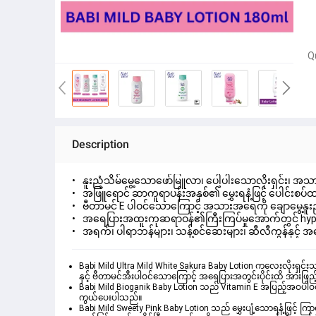
Q
Description
နူးညံ့သိမ်မွေ့သောဖော်မြူလာ၊ ပေါ့ပါးသောလိုးရှင်း၊ အသား
အဖြူရောင် ဆာကူရာပန်းအနှစ်၏ မွှေးရနံ့ဖြင့် ပေါင်းစ
ဗီတာမင် E ပါဝင်သောကြောင့် အသားအရေကို ချောမွေ့နူးည
အရေပြားအထူးကုဆရာဝန်၏ကြီးကြပ်မှုအောက်တွင် hypoal
အရက်၊ ပါရာဘန်များ၊ သန့်စင်ဆေးများ၊ ဆီလီကွန်နှင့် အ
Babi Mild Ultra Mild White Sakura Baby Lotion
 ကလေးလိုးရှင်း
Babi Mild Bioganik 
Baby Lotion
သည် 
Vitamin E အပြည့်အဝပါဝင်
ကွယ်
ပေးပါသည်။
Babi Mild Sweety Pink Baby Lotion
သည်
မွှေးပျံ့သောရနံ့ဖြင့