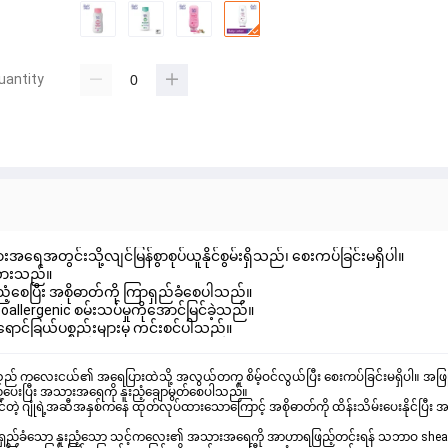
uantity
အရေအတွင်းသို့လျင်မြန်စွာစုပ်ယူနိုင်စွမ်းရှိသည်၊ စေးကပ်ခြင်းမရှိပါ။
ပ်ထားသည်။
ံ့စေပြီး အစိုဓာတ်ကို ကြာရှည်ခံစေပါသည်။
lergenic စမ်းသပ်မှုကိုအောင်မြင်ခဲ့သည်။
ရောင်ခြယ်ပစ္စည်းများမှ ကင်းစင်ပါသည်။
သည် ကလေးငယ်၏ အရေပြားထဲသို့ အလွယ်တကူ စိမ့်ဝင်လွယ်ပြီး စေးကပ်ခြင်းမရှိပါ။ အ
နှင့် ဗီတာမင်အီးပါဝင်သောကြောင့် အရေပြားအတွင်းပိုင်းထိ အားဖြည့်ပေးပြီး အသား‌အ‌ရေကို နူးညံ့ချောမွတ်စေပါသည်။
တဲ့ ဂျုံရဲ့အဆီအနှစ်ကနေ ထုတ်လုပ်ထားသောကြောင့် အစိုဓာတ်ကို ထိန်းသိမ်းပေးနိုင်ပြီး
် ကြာရှည်ခံသော နူးညံ့သော သင့်ကလေး၏ အသားအရေကို အာဟာရဖြည့်တင်းရန် သဘာဝ shea b