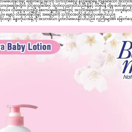
ဉ် လိမ်းပေးခြင်းဖြင့် ခြောက်သွေ့ခြင်းကို သက်သာစေပြီး နူးညံ့ချောမွေ့ ကျန်းမာသော အသာ
ပါသည်။နို့နှင့် ပဲပိစပ်နို့ တို့မှ ပေါင်းစပ်ထုတ်လုပ်ထားတာကြောင့် 
ပါတယ်။ လိမ်းရလွယ်ကူပြီး စေးကပ်မှုမရှိတာကြောင့် အသားအရေထဲကို အလွယ် တကူစိမ့်ဝင်
။ နေ့စဉ် လိမ်းပေးခြင်းဖြင့် အရေပြားကို သဘာဝအတိုင်းစိုပြေလှပစေပါသည်။ 
န်တိုင်းတွင် ခန္ဓာကိုယ်အနှံ့ကို အသာအယာ ပွတ်လိမ်းပေးနိုင်ပါသည်။ လူကြီးများ၏ ခြ