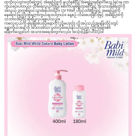
ထုတ်လုပ်ထားတာကြောင့် အရေပြားကို နူးညံစေပြီး အရေပြားခြောက်သွေ့ခြင်းမှ ကာ
ကွယ်ပေးပါတယ်။ လိမ်းရလွယ်ကူပြီး စေးကပ်မှုမရှိတာကြောင့် အသားအရေထဲကို
အလွယ် တကူစိမ့်ဝင်သွားစေပါတယ်။ UV Filter ပါဝင်တာကြောင့် အရေပြားကို
နေရောင်ခြည်ဒဏ်မှကာကွယ်ပေးပါတယ်။ နေ့စဉ် လိမ်းပေးခြင်းဖြင့် အရေပြားကို
သဘာဝအတိုင်းစိုပြေလှပစေပါသည်။
ကလေးငယ်ကို ရေချိုးပေးပြီးနောက် (သို့မဟုတ်) လိုအပ်သည့်အချိန်တိုင်းတွင်
ခန္ဓာကိုယ်အနှံ့ကို အသာအယာ ပွတ်လိမ်းပေးနိုင်ပါသည်။ လူကြီးများ၏
ခြောက်သွေ့သော အသားအရေအတွက်လည်း အသုံးပြုနိုင်ပါသည်။