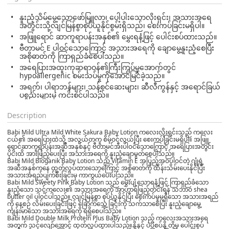
နူးညံ့သိမ်မွေ့သောဖော်မြူလာ၊ ပေါ့ပါးသောလိုးရှင်း၊ အသားအရေ
အတွင်းသို့လျင်မြန်စွာစုပ်ယူနိုင်စွမ်းရှိသည်၊ စေးကပ်ခြင်းမရှိပါ။
အဖြူရောင် ဆာကူရာပန်းအနှစ်၏ မွှေးရနံ့ဖြင့် ပေါင်းစပ်ထားသည်။
ဗီတာမင် E ပါဝင်သောကြောင့် အသားအရေကို ချောမွေ့နူးညံ့စေပြီး
အစိုဓာတ်ကို ကြာရှည်ခံစေပါသည်။
အရေပြားအထူးကုဆရာဝန်၏ကြီးကြပ်မှုအောက်တွင်
hypoallergenic စမ်းသပ်မှုကိုအောင်မြင်ခဲ့သည်။
အရက်၊ ပါရာဘန်များ၊ သန့်စင်ဆေးများ၊ ဆီလီကွန်နှင့် အရောင်ခြယ်
ပစ္စည်းများမှ ကင်းစင်ပါသည်။
Description
Babi Mild Ultra Mild White Sakura Baby Lotion
ကလေးလိုးရှင်းသည် ကလေး
ငယ်၏ အရေပြားထဲသို့ အလွယ်တကူ စိမ့်ဝင်လွယ်ပြီး စေးကပ်ခြင်းမရှိပါ။ အဖြူ
ရောင်ဆာကူရာပန်းအဆီအနှစ်နှင့် ဗီတာမင်အီးပါဝင်သောကြောင့် အရေပြားအတွင်း
ပိုင်းထိ အားဖြည့်ပေးပြီး အသား‌အ‌ရေကို နူးညံ့ချောမွတ်စေပါသည်။
Babi Mild Bioganik
Baby Lotion
သည်
Vitamin E အပြည့်အဝပါဝင်တဲ့ ဂျုံရဲ့
အဆီအနှစ်ကနေ ထုတ်လုပ်ထားသောကြောင့် အစိုဓာတ်ကို ထိန်းသိမ်းပေးနိုင်ပြီး
အသားအရည်ပျက်စီးခြင်းမှ ကာကွယ်
ပေးပါသည်။
Babi Mild Sweety Pink Baby Lotion
သည်
မွှေးပျံ့သောရနံ့ဖြင့် ကြာရှည်ခံသော
နူးညံ့သော သင့်ကလေး၏ အသားအရေကို အာဟာရဖြည့်တင်းရန် သဘာဝ shea
butter oil ပါ၀င်ပါသည်။ လျင်မြန်စွာ စုပ်ယူနိုင်ပြီး စေးကပ်မှုမရှိသော အသားအရည်
ကို နေ့စဉ် လိမ်းပေးခြင်းဖြင့် ခြောက်သွေ့ခြင်းကို သက်သာစေပြီး နူးညံ့ချောမွေ့
ကျန်းမာသော အသားအရေကို ရရှိစေပါသည်။
Babi Mild Double Milk Protein Plus Baby Lotion
သည် ကလေးအသားအရေ
အတွက် သင့်‌လျော်အောင် ထုတ်လုပ်ထားပါသည်။နို့နှင့် ပဲပိစပ်နို့ တို့မှ ပေါင်းစပ်