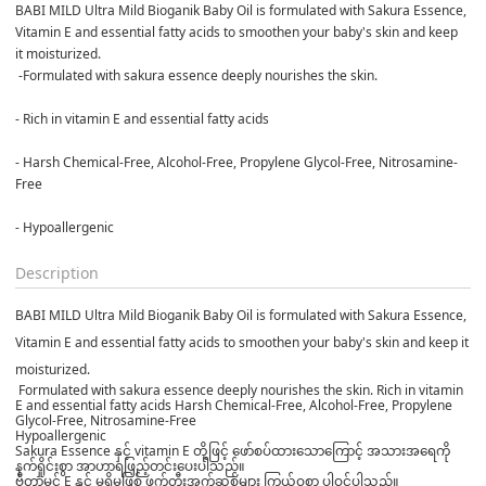
BABI MILD Ultra Mild Bioganik Baby Oil is formulated with Sakura Essence, 
Vitamin E and essential fatty acids to smoothen your baby's skin and keep 
it moisturized.
 -Formulated with sakura essence deeply nourishes the skin.

- Rich in vitamin E and essential fatty acids

- Harsh Chemical-Free, Alcohol-Free, Propylene Glycol-Free, Nitrosamine-
Free

- Hypoallergenic
Description
BABI MILD Ultra Mild Bioganik Baby Oil is formulated with Sakura Essence,
Vitamin E and essential fatty acids to smoothen your baby's skin and keep it
moisturized.
Formulated with sakura essence deeply nourishes the skin. Rich in vitamin
E and essential fatty acids Harsh Chemical-Free, Alcohol-Free, Propylene
Glycol-Free, Nitrosamine-Free
Hypoallergenic
Sakura Essence နှင့် vitamin E တို့ဖြင့် ဖော်စပ်ထားသောကြောင့် အသားအရေကို
နက်ရှိုင်းစွာ အာဟာရဖြည့်တင်းပေးပါသည်။
ဗီတာမင် E နှင့် မရှိမဖြစ် ဖက်တီးအက်ဆစ်များ ကြွယ်ဝစွာ ပါဝင်ပါသည်။