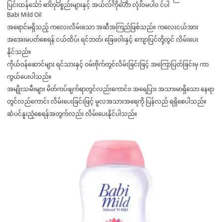
ပြင်းထန်သော ဓာတုပစ္စည်းများနှင့် အယ်လ်ကိုဟော လုံး၀မပါ၀ င်ပါ
Babi Mild Oil
အရောင်မရှိသည့် ကလေးလိမ်းသော အဆီအကြည်ဖြစ်သည်။ ကလေးငယ်အား
အအေးမပတ်စေရန် ငယ်ထိပ်၊ ရင်ဘတ်၊ ခြေဖဝါးနှင့် ကျောပြင်တို့တွင် လိမ်းပေး
နိုင်သည်။
ကိုယ်ဝန်ဆောင်များ ရင်သားနှင့် ဝမ်းဗိုက်တွင်လိမ်းခြင်းဖြင့် အကြောပြတ်ခြင်းမှ ကာ
ကွယ်ပေးပါသည်။
အမျိုးသမီးများ မိတ်ကပ်ဖျက်ရာတွင်လည်းကောင်း၊ အရေပြား အသားမာရှိသော နေရာ
တွင်လည်ကောင်း လိမ်းပေးခြင်းဖြင့် မူလအသားအရေကို ပြန်လည် ရရှိစေပါသည်။
ဆံပင်နူးညံ့စေရန်အတွက်လည်း လိမ်းပေးနိုင်ပါသည်။