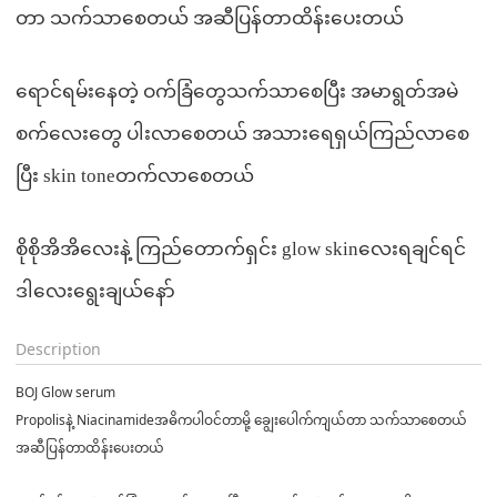
တာ သက်သာစေတယ် အဆီပြန်တာထိန်းပေးတယ်
ရောင်ရမ်းနေတဲ့ ဝက်ခြံတွေသက်သာစေပြီး အမာရွတ်အမဲ
စက်လေးတွေ ပါးလာစေတယ် အသားရေရှယ်ကြည်လာစေ
ပြီး skin toneတက်လာစေတယ်
စိုစိုအိအိလေးနဲ့ ကြည်တောက်ရှင်း glow skinလေးရချင်ရင်
ဒါလေးရွေးချယ်နော်
Description
BOJ Glow serum
Propolisနဲ့ Niacinamideအဓိကပါဝင်တာမို့ ချွေးပေါက်ကျယ်တာ သက်သာစေတယ်
အဆီပြန်တာထိန်းပေးတယ်