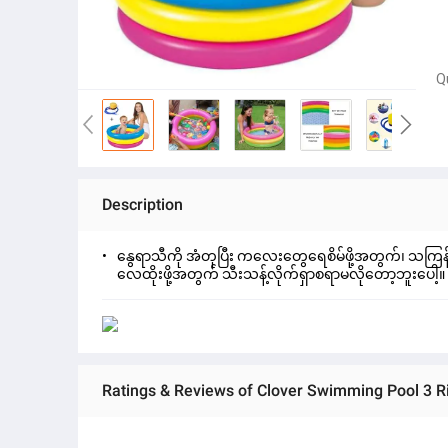
Q
Description
‌နွေရာသီကို အံတုပြီး ကလေးတွေရေစိမ်ဖို့အတွက်၊ သကြ
လေထိုးဖို့အတွက် သီးသန့်လိုက်ရှာစရာမလိုတော့ဘူးပေါ့။
Ratings & Reviews of Clover Swimming Pool 3 