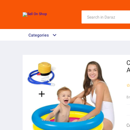
Categories
C
A
B
C