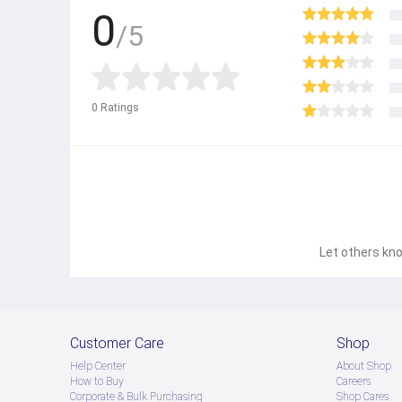
0
/5
0
Ratings
Let others kno
Customer Care
Shop
Help Center
About Shop
How to Buy
Careers
Corporate & Bulk Purchasing
Shop Cares