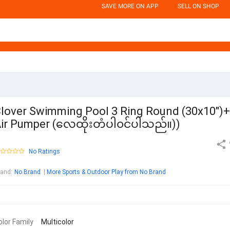
SAVE MORE ON APP
SELL ON SHOP
lover Swimming Pool 3 Ring Round (30x10")+
ir Pumper (လေထိုးတံပါ၀င်ပါသည်။))
No Ratings
rand
:
No Brand
More Sports & Outdoor Play from No Brand
olor Family
Multicolor