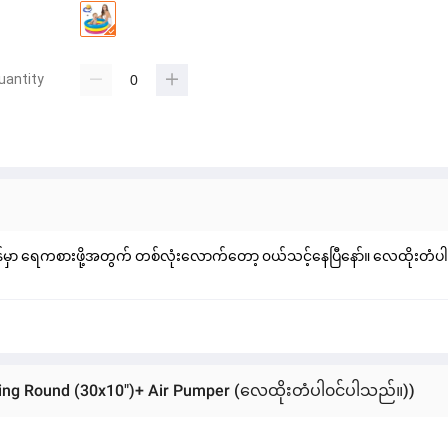
uantity
န်မှာ ရေကစားဖို့အတွက် တစ်လုံးလောက်တော့ ၀ယ်သင့်နေပြီနော်။ လေထိုးတံ
Ring Round (30x10")+ Air Pumper (လေထိုးတံပါ၀င်ပါသည်။))