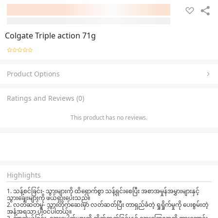
Colgate Triple action 71g
Product Options
Ratings and Reviews (0)
This product has no reviews.
Highlights
1. သန့်စင်ခြင်း- သွားများကို ထိရောက်စွာ သန့်ရှင်းစေပြီး အစာအမှုန်အမွှားများနှင့်
သွားချေးများကို ဖယ်ရှားပေးသည်။
2. လတ်ဆတ်မှု- သွားတိုက်ဆေးမှာ လတ်ဆတ်ပြီး တာရှည်ခံတဲ့ ရှုရှိုက်မှုကို ပေးစွမ်းတဲ့
အနံ့အရသာ ပါဝင်ပါတယ်။