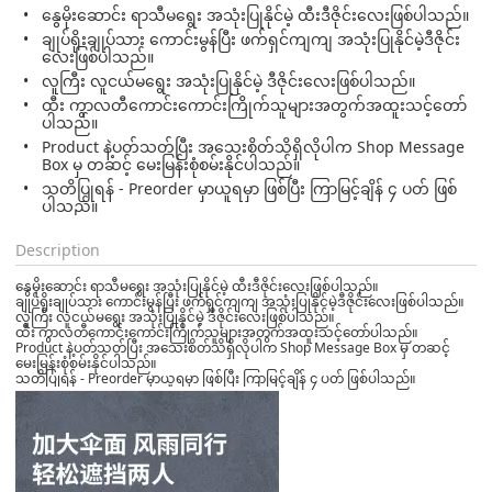
နွေမိုးဆောင်း ရာသီမရွေး အသုံးပြုနိုင်မဲ့ ထီးဒီဇိုင်းလေးဖြစ်ပါသည်။
ချုပ်ရိုးချုပ်သား ကောင်းမွန်ပြီး ဖက်ရှင်ကျကျ အသုံးပြုနိုင်မဲ့ဒီဇိုင်း
လေးဖြစ်ပါသည်။
လူကြီး လူငယ်မရွေး အသုံးပြုနိုင်မဲ့ ဒီဇိုင်းလေးဖြစ်ပါသည်။
ထီး ကွာလတီကောင်းကောင်းကြိုက်သူများအတွက်အထူးသင့်တော်
ပါသည်။
Product နဲ့ပတ်သတ်ပြီး အသေးစိတ်သိရှိလိုပါက Shop Message
Box မှ တဆင့် မေးမြန်းစုံစမ်းနိုင်ပါသည်။
သတိပြုရန် - Preorder မှာယူရမှာ ဖြစ်ပြီး ကြာမြင့်ချိန် ၄ ပတ် ဖြစ်
ပါသည်။
Description
နွေမိုးဆောင်း ရာသီမရွေး အသုံးပြုနိုင်မဲ့ ထီးဒီဇိုင်းလေးဖြစ်ပါသည်။
ချုပ်ရိုးချုပ်သား ကောင်းမွန်ပြီး ဖက်ရှင်ကျကျ အသုံးပြုနိုင်မဲ့ဒီဇိုင်းလေးဖြစ်ပါသည်။
လူကြီး လူငယ်မရွေး အသုံးပြုနိုင်မဲ့ ဒီဇိုင်းလေးဖြစ်ပါသည်။
ထီး ကွာလတီကောင်းကောင်းကြိုက်သူများအတွက်အထူးသင့်တော်ပါသည်။
Product နဲ့ပတ်သတ်ပြီး အသေးစိတ်သိရှိလိုပါက Shop Message Box မှ တဆင့်
မေးမြန်းစုံစမ်းနိုင်ပါသည်။
သတိပြုရန် - Preorder မှာယူရမှာ ဖြစ်ပြီး ကြာမြင့်ချိန် ၄ ပတ် ဖြစ်ပါသည်။