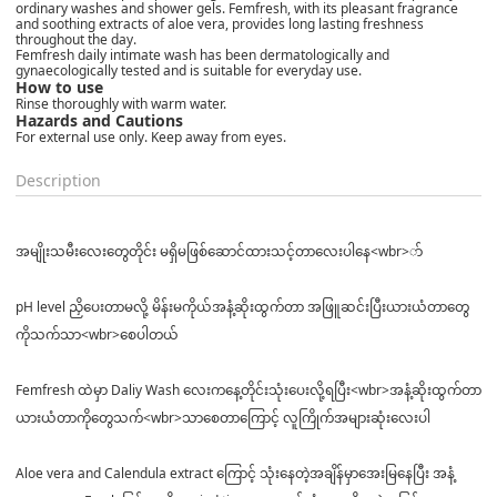
ordinary washes and shower gels. Femfresh, with its pleasant fragrance
and soothing extracts of aloe vera, provides long lasting freshness
throughout the day.
Femfresh daily intimate wash has been dermatologically and
gynaecologically tested and is suitable for everyday use.
How to use
Rinse thoroughly with warm water.
Hazards and Cautions
For external use only. Keep away from eyes.
Description
အမျိုးသမီးလေးတွေတိုင်း မရှိမဖြစ်ဆောင်ထားသင့်တာလေးပါနေ<wbr>ာ်
pH level ညှိပေးတာမလို့ မိန်းမကိုယ်အနံ့ဆိုးထွက်တာ အဖြူဆင်းပြီးယားယံတာတွေ
ကိုသက်သာ<wbr>စေပါတယ်
Femfresh ထဲမှာ Daliy Wash လေးကနေ့တိုင်းသုံးပေးလို့ရပြီး<wbr>အနံ့ဆိုးထွက်တာ
ယားယံတာကိုတွေသက်<wbr>သာစေတာကြောင့် လူကြိုက်အများဆုံးလေးပါ
Aloe vera and Calendula extract ကြောင့် သုံးနေတဲ့အချိန်မှာအေးမြနေပြီး အနံ့