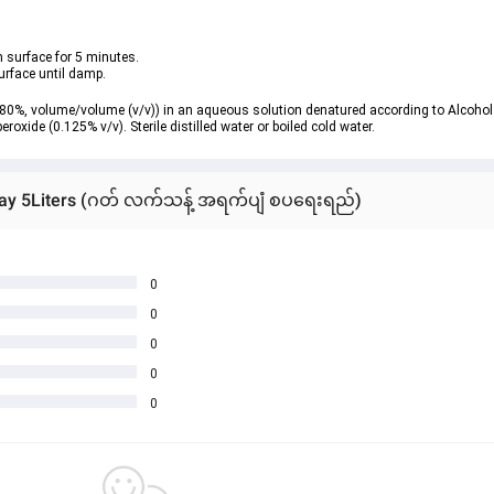
n surface for 5 minutes. 
urface until damp.
(80%, volume/volume (v/v)) in an aqueous solution denatured according to Alcoho
roxide (0.125% v/v). Sterile distilled water or boiled cold water.
pray 5Liters (ဂတ် လက်သန့် အရက်ပျံ စပရေးရည်)
0
0
0
0
0