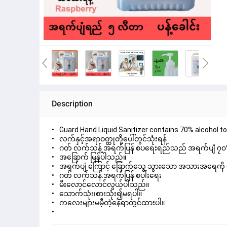
Description
Guard Hand Liquid Sanitizer contains 70% alcohol t
လက်နှင့်အရာဝတ္ထုတို့ပေါ်တွင်သုံးရန်
ဂတ် လက်သန့် အရက်ပြန် စပရေးရည်သည် အရက်ပျံ ၇၀% ပါဝင်ပ
အခြောက် မြန်ပါသည်။
အရက်ပျံ ကြောင့် ခြောက်သွေ့ သွားသော အသားအရေကို 
ဂတ် လက်သန်.အရက်ပြန် စပါးရေး
မီးလောင်လောင်လွယ်ပါသည်။
သောက်သုံး၊စားသုံး၍မရပါ။
ကလေးများမမှီတဲ့နေရာတွင်ထားပါ။