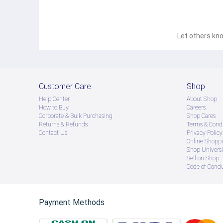
Let others kno
Customer Care
Shop
Help Center
About Shop
How to Buy
Careers
Corporate & Bulk Purchasing
Shop Cares
Returns & Refunds
Terms & Condi
Contact Us
Privacy Policy
Online Shopp
Shop Universi
Sell on Shop
Code of Cond
Payment Methods