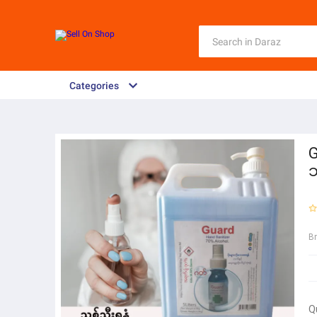
Categories
G
သ
B
Q