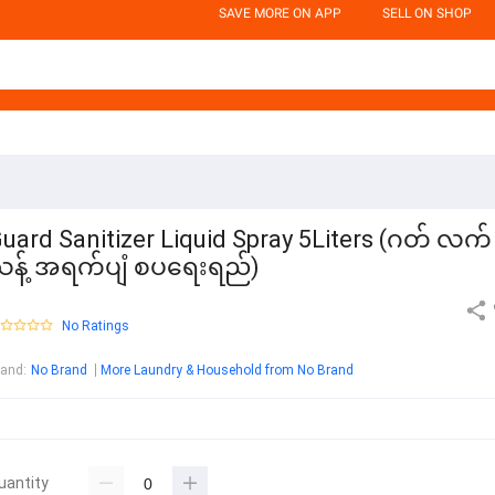
SAVE MORE ON APP
SELL ON SHOP
uard Sanitizer Liquid Spray 5Liters (ဂတ် လက်
န့် အရက်ပျံ စပရေးရည်)
No Ratings
rand
:
No Brand
More Laundry & Household from No Brand
uantity