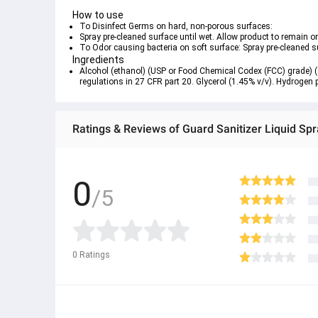
How to use
To Disinfect Germs on hard, non-porous surfaces: 
Spray pre-cleaned surface until wet. Allow product to remain o
To Odor causing bacteria on soft surface: Spray pre-cleaned s
Ingredients
Alcohol (ethanol) (USP or Food Chemical Codex (FCC) grade) 
regulations in 27 CFR part 20. Glycerol (1.45% v/v). Hydrogen pe
Ratings & Reviews of Guard Sanitizer Liquid S
0
/5
0
Ratings