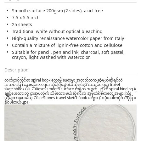
Smooth surface 200gsm (2 sides), acid-free
7.5 x 5.5 inch
25 sheets
Traditional white without optical bleaching
High-quality renaissance watercolor paper from Italy
Contain a mixture of lignin-free cotton and cellulose
Suitable for pencil, pen and ink, charcoal, soft pastel,
crayon, light washed with watercolor
Description
လက်တစ်ကိုင်စာ spiral book လေးမို့ နေရာမှာ အတည်တကျဆွဲမယ်ဆိုရင်လဲ
အဆင်ပြေ ၊ သွားရင်းလာရင်း ကိုင်ပြီးဆွဲမယ်ဆိုရင်လဲ အဆင်ပြေတဲ့ travel
sketchbook ပါ။ 200gsm smooth surface စာရွက် အရွက် ၂၅ ကို spiral binding နဲ့
ချုပ်ပေးထားလို့ စာအုပ်လိုက် သိမ်းထားမယ်ဆိုရင်လဲ အမှတ်ရစရာတွေ အများကြီး
သိမ်းထားပေးမယ့် ColorStones travel sketchbook ပါဗျာ။ (အဖုံးပေါ်ကပုံက ကွဲပြား
နိုင်ပါတယ်ဗျာ။)