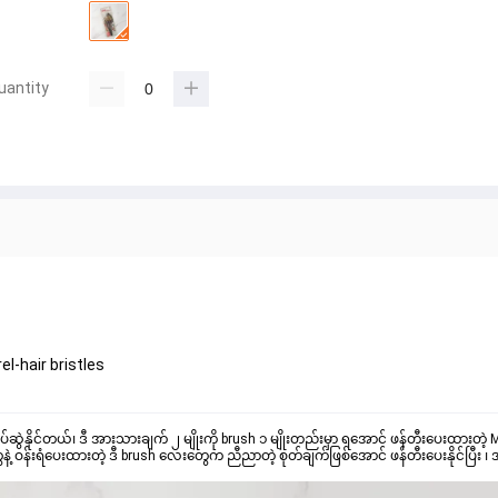
uantity
el-hair bristles
ဆွဲနိုင်တယ်၊ ဒီ အားသားချက် ၂ မျိုးကို brush ၁ မျိုးတည်းမှာ ရအောင် ဖန်တီးပေးထားတဲ့ Mo
နဲ့ ဝန်းရံပေးထားတဲ့ ဒီ brush လေးတွေက ညီညာတဲ့ စုတ်ချက်ဖြစ်အောင် ဖန်တီးပေးနိုင်ပြီး ၊ အနု