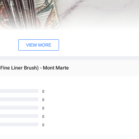
VIEW MORE
 Fine Liner Brush) - Mont Marte
0
0
0
0
0