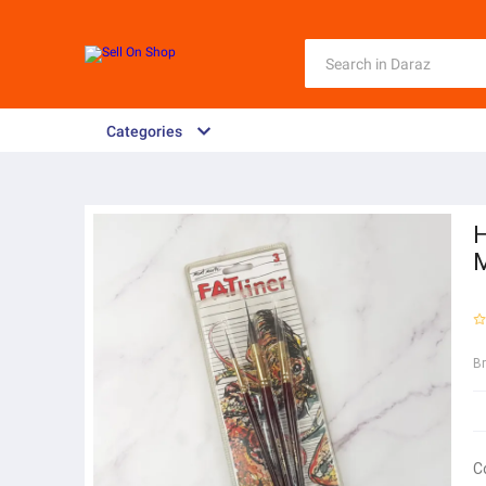
Categories
H
M
B
C