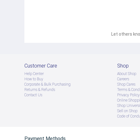
Let others kno
Customer Care
Shop
Help Center
About Shop
How to Buy
Careers
Corporate & Bulk Purchasing
Shop Cares
Returns & Refunds
Terms & Condi
Contact Us
Privacy Policy
Online Shopp
Shop Universi
Sell on Shop
Code of Cond
Payment Methods