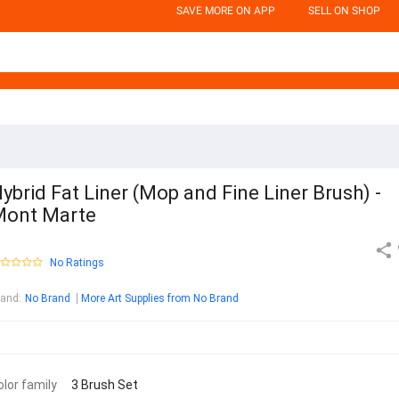
SAVE MORE ON APP
SELL ON SHOP
ybrid Fat Liner (Mop and Fine Liner Brush) -
ont Marte
No Ratings
rand
:
No Brand
More Art Supplies from No Brand
olor family
3 Brush Set