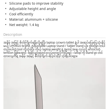
Silicone pads to improve stability
Adjustable height and angle
Cool efficiently
Material: aluminum + silicone
Net weight: 1.4 kg
Description
အနိမ့် အမြင့် စိတ်ကြိုက်ချိန်လို့ရပြီး laptop သာမက tablet နဲ့ပါ အဆင်ပြေပြေသုံးနိုင်
မယ့် UPERGO brand, Adjustable Laptop Stand / Tablet Stand ပါ။ ဗူးထဲမှာ တပါ
တည်းပါတဲ့ tool ကိုသုံးပြီး ကိုယ့် laptop weight နဲ့ အတင်အချ လုပ်လို့ ကောင်းတဲ့
tension ဖြစ်အောင် အလျော့အတင်းလုပ်ထားလိုက်ပြီးရင် ၊ latop ကို stand မှာ တင်
ထားလျက်နဲ့ အနိမ့် အမြင့် စိတ်ကြိုက် ပြောင်းပြီး သုံးရုံပါပဲဗျာ။