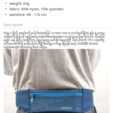
weight: 63g
fabric: 85% nylon, 15% spandex
waistline: 68 - 110 cm
Description
63g ပဲ ရှိလို့ အရမ်းကို ပေါ့ပါးတဲ့အပြင် screen size ၈ လက်မထိရှိတဲ့ ဖုန်း နဲ့ သော့ ၊
အခြားလိုအပ်တဲ့ ပစ္စည်းတွေ အေးအေးဆေးဆေး ထည့်သွားလို့ရပါတယ်။ ဒါ့အပြင်
ချွေး ၊ ရေ စိုပြီး အတွင်းက ပစ္စည်းတွေ မထိခိုက်ရအောင် ပိတ်သားကို TPU coating
ထပ်ပေးထားလို့ ပေါ့ပေါ့ပါးပါးနဲ့ စိတ်ချလက်ချ ပြေးနိုင်မယ့် AONIJIE brand,
Lightweight Running Belt ပါဗျာ။