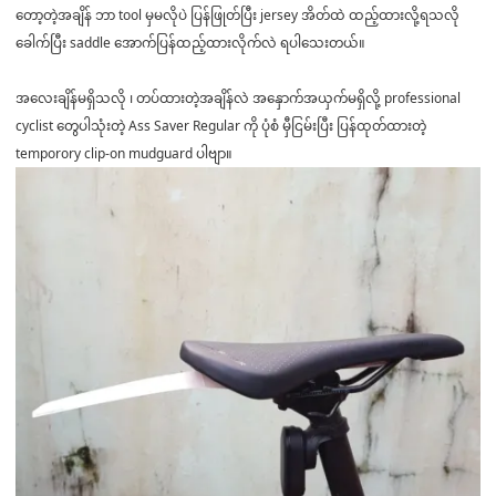
တော့တဲ့အချိန် ဘာ tool မှမလိုပဲ ပြန်ဖြုတ်ပြီး jersey အိတ်ထဲ ထည့်ထားလို့ရသလို
ခေါက်ပြီး saddle အောက်ပြန်ထည့်ထားလိုက်လဲ ရပါသေးတယ်။
အလေးချိန်မရှိသလို ၊ တပ်ထားတဲ့အချိန်လဲ အနှောက်အယှက်မရှိလို့ professional
cyclist တွေပါသုံးတဲ့ Ass Saver Regular ကို ပုံစံ မှီငြမ်းပြီး ပြန်ထုတ်ထားတဲ့
temporory clip-on mudguard ပါဗျာ။