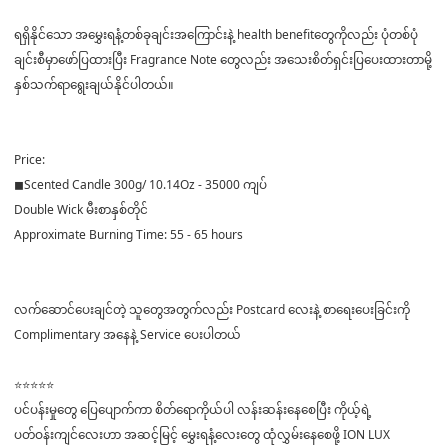
ရရှိနိုင်သော အမွှေးရနံ့တစ်ခုချင်းအကြောင်းနဲ့ health benefitတွေကိုလည်း ပုံတစ်ပုံ
ချင်းစီမှာဖော်ပြထားပြီး Fragrance Note တွေလည်း အသေးစိတ်ရှင်းပြပေးထားတာမို့
နှစ်သက်ရာရွေးချယ်နိုင်ပါတယ်။
Price:
◼Scented Candle 300g/ 10.14Oz - 35000 ကျပ်
Double Wick မီးစာနှစ်တိုင်
Approximate Burning Time: 55 - 65 hours
လက်ဆောင်ပေးချင်တဲ့ သူတွေအတွက်လည်း Postcard လေးနဲ့ စာရေးပေးခြင်းကို
Complimentary အနေနဲ့ Service ပေးပါတယ်
⭐⭐⭐⭐⭐
ပင်ပန်းမှုတွေ ပြေပျောက်ကာ စိတ်ရောကိုယ်ပါ လန်းဆန်းနေစေပြီး ကိုယ့်ရဲ့
ပတ်ဝန်းကျင်လေးဟာ အဆင့်မြင့် မွှေးရနံ့လေးတွေ ထုံလွှမ်းနေစေဖို့ ION LUX