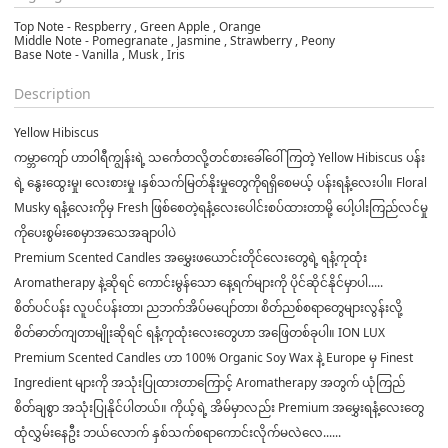
Top Note - Respberry , Green Apple , Orange
Middle Note - Pomegranate , Jasmine , Strawberry , Peony
Base Note - Vanilla , Musk , Iris
Description
Yellow Hibiscus
ကမ္ဘာကျော် ဟာဝါရီကျွန်းရဲ့ သင်္ကေတလို့တင်စားခေါ်ဝေါ်ကြတဲ့ Yellow Hibiscus ပန်း
ရဲ့ နွေးထွေးမှု၊ လေးစားမှု ၊နှစ်သက်မြတ်နိုးမှုတွေကိုရရှိစေမယ့် ပန်းရနံ့လေးပါ။ Floral
Musky ရနံ့လေးကိုမှ Fresh ဖြစ်စေတဲ့ရနံ့လေးပေါင်းစပ်ထားတာမို့ ပေါ့ပါးကြည်လင်မှု
ကိုပေးစွမ်းစေမှာအသေအချာပါပဲ
Premium Scented Candles အမွှေးဖယောင်းတိုင်လေးတွေရဲ့ ရနံ့ကုထုံး
Aromatherapy နဲ့ဆိုရင် ကောင်းမွန်သော နေ့ရက်များကို ပိုင်ဆိုင်နိုင်မှာပါ.....
စိတ်ပင်ပန်း လူပင်ပန်းတာ၊ ညဘက်အိပ်မပျော်တာ၊ စိတ်ညစ်စရာတွေများလွန်းလို့
စိတ်ဓာတ်ကျတာမျိုးဆိုရင် ရနံ့ကုထုံးလေးတွေဟာ အဖြေတစ်ခုပါ။ ION LUX
Premium Scented Candles ဟာ 100% Organic Soy Wax နဲ့ Europe မှ Finest
Ingredient များကို အသုံးပြုထားတာကြောင့် Aromatherapy အတွက် ယုံကြည်
စိတ်ချစွာ အသုံးပြုနိုင်ပါတယ်။ ကိုယ့်ရဲ့ အိမ်မှာလည်း Premium အမွှေးရနံ့လေးတွေ
ထုံလွှမ်းနေဦး ဘယ်လောက် နှစ်သက်စရာကောင်းလိုက်မလဲလေ......