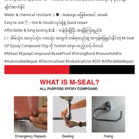
ချိတ်ဆက်နိုင်
Water & chemical resistant 💧🛡️ – leakage မဖြစ်အောင် အာမခံ
Easy to use ✋ – mix & mould လုပ်ရုံနဲ့ Quick repair
Affordable & long-lasting 💵⏳ – တန်ဖိုးရှိပြီး အချိန်ကြာရှည်ခံ
👉 အိမ်သုံး၊ အလုပ်သုံး၊ ကားသုံး အတွက် တစ်ခုတည်းနဲ့ အကုန်ဖြေရှင်းနိုင်တဲ့ M-Seal
GP Epoxy Compound 50g ကို Toolset ထဲမှာ ထည့်သင့်ပါတယ်
#MSeal #EpoxyCompound #LeakProof #StrongBond #HouseholdFix
#AutomobileRepair #ElectricalSeal #IndustrialUse #DIY #AffordableRepair