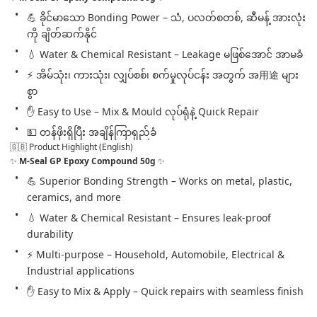
💪 ခိုင်မာသော Bonding Power – သံ, ပလတ်စတစ်, ဆီမန့် အားလုံး
ကို ချိတ်ဆက်နိုင်
💧 Water & Chemical Resistant – Leakage မဖြစ်အောင် အာမခံ
⚡ အိမ်သုံး၊ ကားသုံး၊ လျှပ်စစ်၊ စက်မှုလုပ်ငန်း အတွက် အ用途 များ
စွာ
✋ Easy to Use – Mix & Mould လုပ်ရုံနဲ့ Quick Repair
💵 တန်ဖိုးရှိပြီး အချိန်ကြာရှည်ခံ
🇬🇧 Product Highlight (English)
✨ 
M-Seal GP Epoxy Compound 50g
 ✨
💪 Superior Bonding Strength – Works on metal, plastic, 
ceramics, and more
💧 Water & Chemical Resistant – Ensures leak-proof 
durability
⚡ Multi-purpose – Household, Automobile, Electrical & 
Industrial applications
✋ Easy to Mix & Apply – Quick repairs with seamless finish