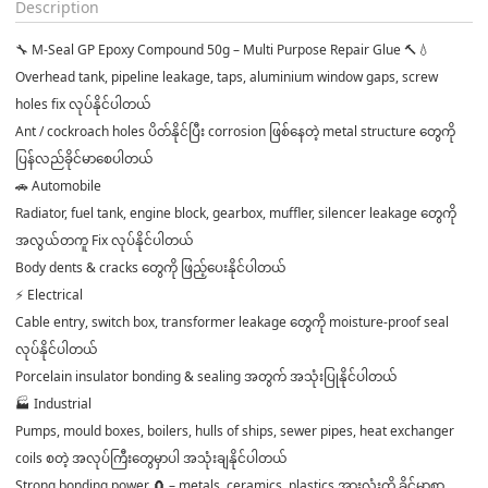
Description
🔧 M-Seal GP Epoxy Compound 50g – Multi Purpose Repair Glue 🔨💧
Overhead tank, pipeline leakage, taps, aluminium window gaps, screw
holes fix လုပ်နိုင်ပါတယ်
Ant / cockroach holes ပိတ်နိုင်ပြီး corrosion ဖြစ်နေတဲ့ metal structure တွေကို
ပြန်လည်ခိုင်မာစေပါတယ်
🚗 Automobile
Radiator, fuel tank, engine block, gearbox, muffler, silencer leakage တွေကို
အလွယ်တကူ Fix လုပ်နိုင်ပါတယ်
Body dents & cracks တွေကို ဖြည့်ပေးနိုင်ပါတယ်
⚡ Electrical
Cable entry, switch box, transformer leakage တွေကို moisture-proof seal
လုပ်နိုင်ပါတယ်
Porcelain insulator bonding & sealing အတွက် အသုံးပြုနိုင်ပါတယ်
🏭 Industrial
Pumps, mould boxes, boilers, hulls of ships, sewer pipes, heat exchanger
coils စတဲ့ အလုပ်ကြီးတွေမှာပါ အသုံးချနိုင်ပါတယ်
Strong bonding power 🧲 – metals, ceramics, plastics အားလုံးကို ခိုင်မာစွာ