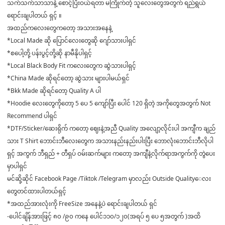
သက်သက်သာသာနဲ့ စောင့်ပြီးဝယ်ရတာ မကြိုက်တဲ့ သူလေးတွေအတွက် ရည်ရွယ်
ရောင်းချပါတယ် ရှင့် ။
အထည်ကလေးတွေကတော့ အသားအနေနဲ့
*Local Made ဆို ပြောင်လေးတွေဆို ဂျော်သားပါရှင်
*စပေါ့တို့ ပန်းပွင့်တို့ဆို နာမီနိုပါရှင့်
*Local Black Body Fit ကလေးတွေက ဆွဲသားပါရှင့်
*China Made ဆိုရင်တော့ ဆွဲသား များပါမယ်ရှင်
*Bkk Made ဆိုရင်တော့ Quality A ပါ
*Hoodie လေးတွေကိုတော့ 5 ပေ 5 ကျော်ပြီး ပေါင် 120 ရှိတဲ့ အကိုတွေအတွက် Not
Recommend ပါရှင်
*DTF/Sticker/ဆေးရိုက် ကတော့ ဈေးနဲ့အညီ Quality အလျော့လိုင်းပါ အကျီက ချည်
သား T Shirt ဘောင်းဘီလေးတွေက အသားနည်းနည်းပါးပြီး ဘောလုံးဘောင်းဘီလိုပါ
ရှင့် အကွက် ဘီရှည် + တီရှပ် ဝမ်းဆက်များ ကတော့ အကျီနဲ့လိုက်ရာအကွက်ကို တွဲပေး
မှာပါရှင်
မင်ဆို့ဆိုင် Facebook Page /Tiktok /Telegram မှာလည်း Outside Quality‌ေလး
တွေတင်ထားပါတယ်ရှင့်
*အထည်အားလုံးကို FreeSize အနေနဲ့ပဲ ရောင်းချပါတယ် ရှင်
-ပေါင်ချိန်အားဖြင့် ၈၀ /၉၀ ကနေ ပေါင်၁၁၀/၁၂၀(အရပ် ၅ ပေ ၅အတွက် )အထိ