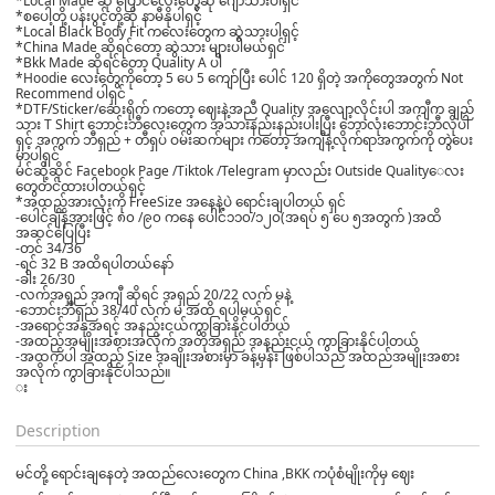
*Local Made ဆို ပြောင်လေးတွေဆို ဂျော်သားပါရှင်
*စပေါ့တို့ ပန်းပွင့်တို့ဆို နာမီနိုပါရှင့်
*Local Black Body Fit ကလေးတွေက ဆွဲသားပါရှင့်
*China Made ဆိုရင်တော့ ဆွဲသား များပါမယ်ရှင်
*Bkk Made ဆိုရင်တော့ Quality A ပါ
*Hoodie လေးတွေကိုတော့ 5 ပေ 5 ကျော်ပြီး ပေါင် 120 ရှိတဲ့ အကိုတွေအတွက် Not
Recommend ပါရှင်
*DTF/Sticker/ဆေးရိုက် ကတော့ ဈေးနဲ့အညီ Quality အလျော့လိုင်းပါ အကျီက ချည်
သား T Shirt ဘောင်းဘီလေးတွေက အသားနည်းနည်းပါးပြီး ဘောလုံးဘောင်းဘီလိုပါ
ရှင့် အကွက် ဘီရှည် + တီရှပ် ဝမ်းဆက်များ ကတော့ အကျီနဲ့လိုက်ရာအကွက်ကို တွဲပေး
မှာပါရှင်
မင်ဆို့ဆိုင် Facebook Page /Tiktok /Telegram မှာလည်း Outside Quality‌ေလး
တွေတင်ထားပါတယ်ရှင့်
*အထည်အားလုံးကို FreeSize အနေနဲ့ပဲ ရောင်းချပါတယ် ရှင်
-ပေါင်ချိန်အားဖြင့် ၈၀ /၉၀ ကနေ ပေါင်၁၁၀/၁၂၀(အရပ် ၅ ပေ ၅အတွက် )အထိ
အဆင်ပြေပြီး
-တင် 34/36
-ရင် 32 B အထိရပါတယ်နော်
-ခါး 26/30
-လက်အရှည် အကျီ ဆိုရင် အရှည် 20/22 လက် မနဲ့
-ဘောင်းဘီရှည် 38/40 လက် မ အထိ ရပါမယ်ရှင်
-အရောင်အနုအရင့် အနည်းငယ်ကွာခြားနိုင်ပါတယ်
-အထည်အမျိုးအစားအလိုက် အတိုအရှည် အနည်းငယ် ကွာခြားနိုင်ပါတယ်
-အထက်ပါ အထည် Size အချိုးအစားမှာ ခန့်မှန်း ဖြစ်ပါသည် အထည်အမျိုးအစား
အလိုက် ကွာခြားနိုင်ပါသည်။
း
Description
မင်တို့ ရောင်းချနေတဲ့ အထည်လေးတွေက China ,BKK ကပုံစံမျိုးကိုမှ ဈေး