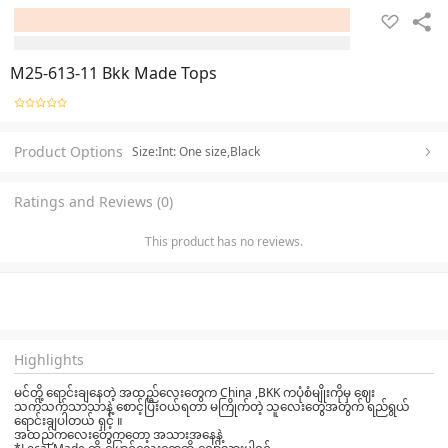
M25-613-11 Bkk Made Tops
Product Options
Size:Int: One size,Black
Ratings and Reviews (0)
This product has no reviews.
Highlights
မင်တို့ ရောင်းချနေတဲ့ အထည်လေးတွေက China ,BKK ကပုံစံမျိုးကိုမှ ဈေး
သက်သက်သာသာနဲ့ စောင့်ပြီးဝယ်ရတာ မကြိုက်တဲ့ သူလေးတွေအတွက် ရည်ရွယ်
ရောင်းချပါတယ် ရှင့် ။
အထည်ကလေးတွေကတော့ အသားအနေနဲ့