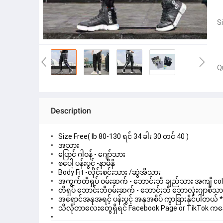
S
Q
Description
Size Free( lb 80-130 ရင် 34 ခါး 30 တင် 40 )
အသား
ပြောင် ဂါဝန် - ဂျော်သား
စပေါ့ ပန်းပွင့် -နာမီနို
Body Fit -လိုင်းစင်းသား /ဆွဲအိသား
အကွက်တီရှပ် ဝမ်းဆက် - ဘောင်းဘီ ချည်သား အကျီ colo
တီရှပ် ဘောင်းဘီဝမ်းဆက် - ဘောင်းဘီ ဘောလုံးဂျာစီသား
အရောင်အနုအရင့် ပန်းပွင့် အနုအစိပ် ကွာခြားနိုင်ပါတယ် 
သိလိုတာလေးတွေရှိရင် Facebook Page or TikTok က