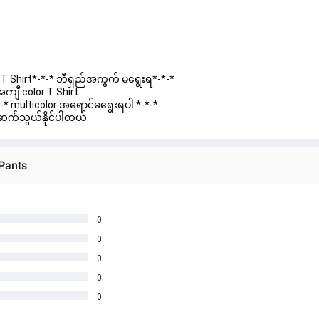
T Shirt*-*-* ဘီရှည်အကွက် မရွေးရ*-*-*
ကျီ color T Shirt
-*-* multicolor အရောင်မရွေးရပါ *-*-*
ဆက်သွယ်နိုင်ပါတယ်
Pants
0
0
0
0
0