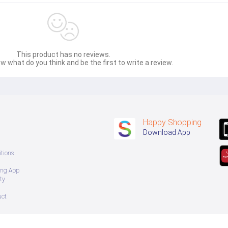
This product has no reviews.
w what do you think and be the first to write a review.
Happy Shopping
Download App
tions
ing App
ty
uct