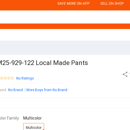
SAVE MORE ON APP
SELL ON SHOP
25-929-122 Local Made Pants
No Ratings
rand
:
No Brand
More Boys from No Brand
olor Family
Multicolor
Multicolor