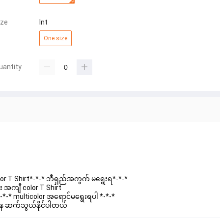
ize
Int
One size
uantity
r T Shirt*-*-* ဘီရှည်အကွက် မရွေးရ*-*-*
 အကျီ color T Shirt
*-*-* multicolor အရောင်မရွေးရပါ *-*-*
နေ ဆက်သွယ်နိုင်ပါတယ်