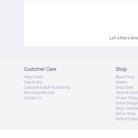
Let others kno
Customer Care
Shop
Help Center
About Shop
How to Buy
Careers
Corporate & Bulk Purchasing
Shop Cares
Returns & Refunds
Terms & Condi
Contact Us
Privacy Policy
Online Shopp
Shop Universi
Sell on Shop
Code of Cond