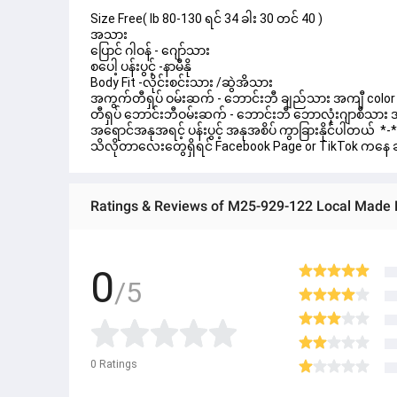
Size Free( lb 80-130 ရင် 34 ခါး 30 တင် 40 )
အသား
ပြောင် ဂါဝန် - ဂျော်သား
စပေါ့ ပန်းပွင့် -နာမီနို
Body Fit -လိုင်းစင်းသား /ဆွဲအိသား
အကွက်တီရှပ် ဝမ်းဆက် - ဘောင်းဘီ ချည်သား အကျီ color 
တီရှပ် ဘောင်းဘီဝမ်းဆက် - ဘောင်းဘီ ဘောလုံးဂျာစီသား အ
အရောင်အနုအရင့် ပန်းပွင့် အနုအစိပ် ကွာခြားနိုင်ပါတယ်  *
သိလိုတာလေးတွေရှိရင် Facebook Page or TikTok ကနေ 
Ratings & Reviews of M25-929-122 Local Made 
0
/5
0
Ratings