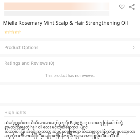
Mielle Rosemary Mint Scalp & Hair Strengthening Oil
Product Options
Ratings and Reviews (0)
This product has no reviews.
Highlights
ဆံပင်ကျွတ်တာ သိသိသာသာသက်သာပြီး Baby Hair လေးတွေ ပြန်ပေါက်လို့
နာမည်ကြီးနေတဲ့ hair oil လေး မင်တို့ဆီရောက်ပါပြီရှင်
ဆံသားပါးပြီး အရမ်းကျွတ်တာ ဆံပင်နှစ်ခွဖြစ်တာ ဆံသားတွေခြောက်ပြီး ရှုပ်ထွေးတာ
တွေကိုသက်သာစေပြီး ဦးရေပြားကိုပြန်လည်ကျန်းမာအားဖြည့်ပေးပါတယ်။