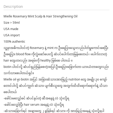
Description
Mielle Rosemary Mint Scalp & Hair Strengthening Oil
Size > 59ml
USA made
USA import
100% authentic
သူ့မှာအဓိကပါဝင်တဲ့ Rosemary နဲ့ mint က ဦးရေပြားသွေးလည်ပါတ်မှူကောင်းစေပြီး
ဦးရေပြား blood flow ကိုလှုံဆော်ပေးလို့ ဆံပင်ပေါက်တာမြန်စေတယ် ၊ ပေါက်လာတဲ့
hair တွေဟာလည်း အရမ်းကို healthy ဖြစ်စေ ပါတယ် ။
biotin ပါဝင်လို့ ဆံပင်ရှည်မြန်စေတဲ့အပြင်ဦးရေပြားခြောက်တာ ယားယံတာတွေလည်း
သက်သာစေပါတယ်ရှင်။
Mielle oil မှာ biotin အပြင် အခြားဆံသားအားဖြည့် nutrition တွေ အမျိုး ၃၀ ကျော်
တောင်ပါလို့ ဆံပင်ကျွတ် ဆံသား ပျက်စီးသူတွေ အတွက်ထိထိရောက်ရောက်နဲ့ သိသာ
စေပါတယ်
-ခေါင်းမလျှော်ခင် ဆံပင်နှပ်တဲ့ ဆီအနေနဲ့ လဲ သုံးလို့ရ
-ခေါင်းလျှော်ပြီး hair serum အနေနဲ့ လဲ သုံးလို့ရ
-ဆံသားခြောက်ရင် အဖျားတွေ ၂ ခွဖြစ်ရင် ဆံသား ကို အားဖြည့်အနေနဲ့ သုံးလို့ရပါ