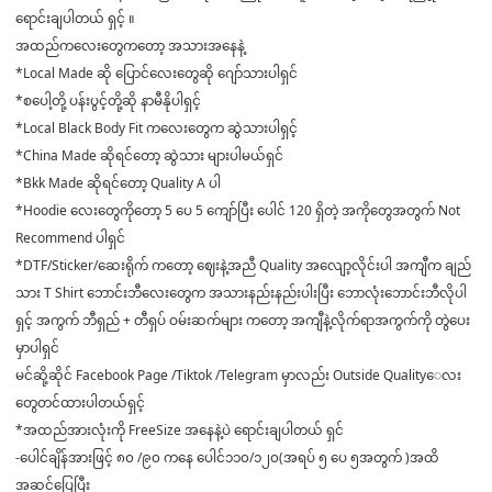
ရောင်းချပါတယ် ရှင့် ။
အထည်ကလေးတွေကတော့ အသားအနေနဲ့
*Local Made ဆို ပြောင်လေးတွေဆို ဂျော်သားပါရှင်
*စပေါ့တို့ ပန်းပွင့်တို့ဆို နာမီနိုပါရှင့်
*Local Black Body Fit ကလေးတွေက ဆွဲသားပါရှင့်
*China Made ဆိုရင်တော့ ဆွဲသား များပါမယ်ရှင်
*Bkk Made ဆိုရင်တော့ Quality A ပါ
*Hoodie လေးတွေကိုတော့ 5 ပေ 5 ကျော်ပြီး ပေါင် 120 ရှိတဲ့ အကိုတွေအတွက် Not
Recommend ပါရှင်
*DTF/Sticker/ဆေးရိုက် ကတော့ ဈေးနဲ့အညီ Quality အလျော့လိုင်းပါ အကျီက ချည်
သား T Shirt ဘောင်းဘီလေးတွေက အသားနည်းနည်းပါးပြီး ဘောလုံးဘောင်းဘီလိုပါ
ရှင့် အကွက် ဘီရှည် + တီရှပ် ဝမ်းဆက်များ ကတော့ အကျီနဲ့လိုက်ရာအကွက်ကို တွဲပေး
မှာပါရှင်
မင်ဆို့ဆိုင် Facebook Page /Tiktok /Telegram မှာလည်း Outside Quality‌ေလး
တွေတင်ထားပါတယ်ရှင့်
*အထည်အားလုံးကို FreeSize အနေနဲ့ပဲ ရောင်းချပါတယ် ရှင်
-ပေါင်ချိန်အားဖြင့် ၈၀ /၉၀ ကနေ ပေါင်၁၁၀/၁၂၀(အရပ် ၅ ပေ ၅အတွက် )အထိ
အဆင်ပြေပြီး