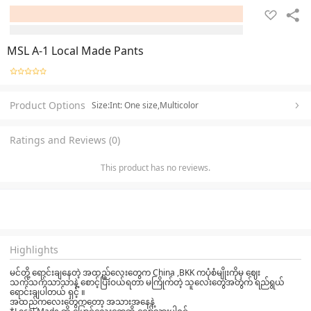
MSL A-1 Local Made Pants
Product Options
Size:Int: One size,Multicolor
Ratings and Reviews (0)
This product has no reviews.
Highlights
မင်တို့ ရောင်းချနေတဲ့ အထည်လေးတွေက China ,BKK ကပုံစံမျိုးကိုမှ ဈေး
သက်သက်သာသာနဲ့ စောင့်ပြီးဝယ်ရတာ မကြိုက်တဲ့ သူလေးတွေအတွက် ရည်ရွယ်
ရောင်းချပါတယ် ရှင့် ။
အထည်ကလေးတွေကတော့ အသားအနေနဲ့