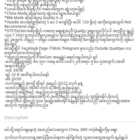
*Local Made ဆို ပြောင်လေးတွေဆို ဂျော်သားပါရှင်
*စပေါ့တို့ ပန်းပွင့်တို့ဆို နာမီနိုပါရှင့်
*Local Black Body Fit ကလေးတွေက ဆွဲသားပါရှင့်
*China Made ဆိုရင်တော့ ဆွဲသား များပါမယ်ရှင်
*Bkk Made ဆိုရင်တော့ Quality A ပါ
*Hoodie လေးတွေကိုတော့ 5 ပေ 5 ကျော်ပြီး ပေါင် 120 ရှိတဲ့ အကိုတွေအတွက် Not
Recommend ပါရှင်
*DTF/Sticker/ဆေးရိုက် ကတော့ ဈေးနဲ့အညီ Quality အလျော့လိုင်းပါ အကျီက ချည်
သား T Shirt ဘောင်းဘီလေးတွေက အသားနည်းနည်းပါးပြီး ဘောလုံးဘောင်းဘီလိုပါ
ရှင့် အကွက် ဘီရှည် + တီရှပ် ဝမ်းဆက်များ ကတော့ အကျီနဲ့လိုက်ရာအကွက်ကို တွဲပေး
မှာပါရှင်
မင်ဆို့ဆိုင် Facebook Page /Tiktok /Telegram မှာလည်း Outside Quality‌ေလး
တွေတင်ထားပါတယ်ရှင့်
*အထည်အားလုံးကို FreeSize အနေနဲ့ပဲ ရောင်းချပါတယ် ရှင်
-ပေါင်ချိန်အားဖြင့် ၈၀ /၉၀ ကနေ ပေါင်၁၁၀/၁၂၀(အရပ် ၅ ပေ ၅အတွက် )အထိ
အဆင်ပြေပြီး
-တင် 34/36
-ရင် 32 B အထိရပါတယ်နော်
-ခါး 26/30
-လက်အရှည် အကျီ ဆိုရင် အရှည် 20/22 လက် မနဲ့
-ဘောင်းဘီရှည် 38/40 လက် မ အထိ ရပါမယ်ရှင်
-အရောင်အနုအရင့် အနည်းငယ်ကွာခြားနိုင်ပါတယ်
-အထည်အမျိုးအစားအလိုက် အတိုအရှည် အနည်းငယ် ကွာခြားနိုင်ပါတယ်
-အထက်ပါ အထည် Size အချိုးအစားမှာ ခန့်မှန်း ဖြစ်ပါသည် အထည်အမျိုးအစား
အလိုက် ကွာခြားနိုင်ပါသည်။
Description
မင်တို့ ရောင်းချနေတဲ့ အထည်လေးတွေက China ,BKK ကပုံစံမျိုးကိုမှ ဈေး
သက်သက်သာသာနဲ့ စောင့်ပြီးဝယ်ရတာ မကြိုက်တဲ့ သူလေးတွေအတွက် ရည်ရွယ်