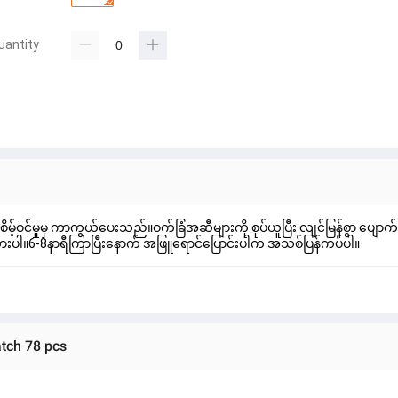
uantity
များ စိမ့်ဝင်မှုမှ ကာကွယ်ပေးသည်။ဝက်ခြံအဆီများကို စုပ်ယူပြီး လျင်မြန်စွာ ပ
ထားပါ။6-8နာရီကြာပြီးနောက် အဖြူ​ရောင်ပြောင်းပါက အသစ်ပြန်ကပ်ပါ။
tch 78 pcs