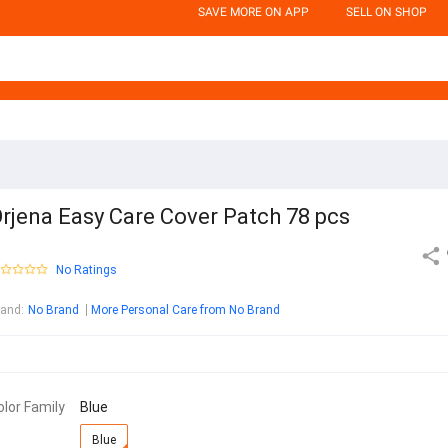
SAVE MORE ON APP
SELL ON SHOP
rjena Easy Care Cover Patch 78 pcs
No Ratings
rand
:
No Brand
More Personal Care from No Brand
olor Family
Blue
Blue