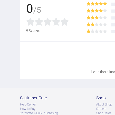
0
/5
0
Ratings
Let others kno
Customer Care
Shop
Help Center
About Shop
How to Buy
Careers
Corporate & Bulk Purchasing
Shop Cares