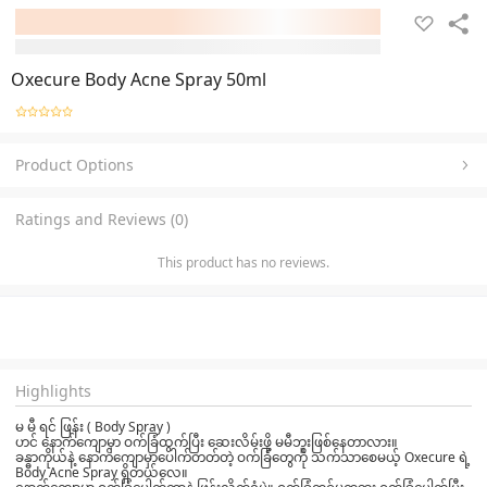
Oxecure Body Acne Spray 50ml
Product Options
Ratings and Reviews (0)
This product has no reviews.
Highlights
မ မီ ရင် ဖြန်း ( Body Spray )
ဟင် နောက်ကျောမှာ ဝက်ခြံထွက်ပြီး ဆေးလိမ်းဖို့ မမီဘူးဖြစ်နေတာလား။
ခန္ဓာကိုယ်နဲ့ နောက်‌ကျောမှာပေါက်တတ်တဲ့ ဝက်ခြံတွေကို သက်သာစေမယ့် Oxecure ရဲ့
Body Acne Spray ရှိတယ်လေ။