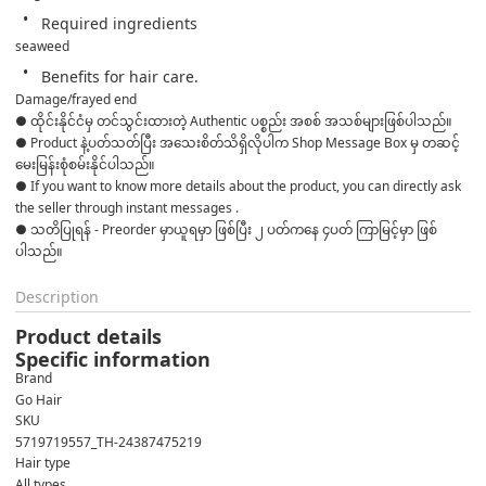
Required ingredients
seaweed
Benefits for hair care.
Damage/frayed end
● ထိုင်းနိုင်ငံမှ တင်သွင်းထားတဲ့ Authentic ပစ္စည်း အစစ် အသစ်များဖြစ်ပါသည်။ 

● Product နဲ့ပတ်သတ်ပြီး အသေးစိတ်သိရှိလိုပါက Shop Message Box မှ တဆင့် 
မေးမြန်းစုံစမ်းနိုင်ပါသည်။ 

● If you want to know more details about the product, you can directly ask 
the seller through instant messages . 

● သတိပြုရန် - Preorder မှာယူရမှာ ဖြစ်ပြီး ၂ ပတ်ကနေ ၄ပတ် ကြာမြင့်မှာ ဖြစ်
ပါသည်။
Description
Product details
Specific information
Brand
Go Hair
SKU
5719719557_TH-24387475219
Hair type
All types