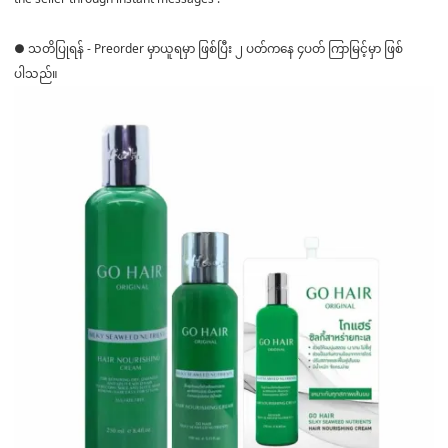
● သတိပြုရန် - Preorder မှာယူရမှာ ဖြစ်ပြီး ၂ ပတ်ကနေ ၄ပတ် ကြာမြင့်မှာ ဖြစ်
ပါသည်။