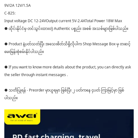
9V/2A 12V/1.5A
C-825:
Input voltage DC 12-24VOutput current 5V-2.4ATotal Power 18W Max
● ထိုင်းနိုင်ငံမှ တင်သွင်းထားတဲ့ Authentic ပစ္စည်း အစစ် အသစ်များဖြစ်ပါသည်။
● Product နဲ့ပတ်သတ်ပြီး အသေးစိတ်သိရှိလိုပါက Shop Message Box မှ တဆင့်
မေးမြန်းစုံစမ်းနိုင်ပါသည်။
● If you want to know more details about the product, you can directly ask
the seller through instant messages .
● သတိပြုရန် - Preorder မှာယူရမှာ ဖြစ်ပြီး ၂ ပတ်ကနေ ၄ပတ် ကြာမြင့်မှာ ဖြစ်
ပါသည်။