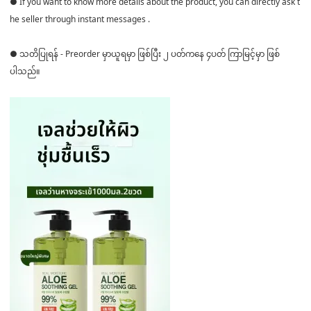
● If you want to know more details about the product, you can directly ask t
he seller through instant messages .
● သတိပြုရန် - Preorder မှာယူရမှာ ဖြစ်ပြီး ၂ ပတ်ကနေ ၄ပတ် ကြာမြင့်မှာ ဖြစ်
ပါသည်။