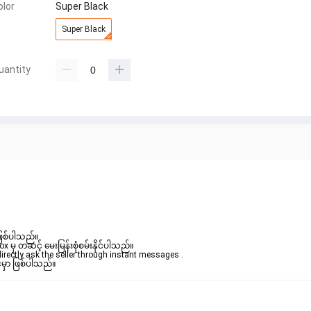
olor
Super Black
Super Black
uantity
ဖြစ်ပါသည်။ 

ှ တဆင့် မေးမြန်းစုံစမ်းနိုင်ပါသည်။ 

rectly ask the seller through instant messages . 

်မှာ ဖြစ်ပါသည်။