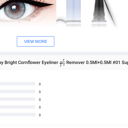
VIEW MORE
y Bright Cornflower Eyeliner နှင့် Remover 0.5Ml+0.5Ml #01 Su
0
0
0
0
0