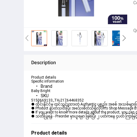
C
Q
Description
Product details
Specific information
Brand
Baby Bright
SKU
5150669133_TH-21764468352
● ထိုင်းနိုင်ငံမှ တင်သွင်းထားတဲ့ Authentic ပစ္စည်း အစစ် အသစ်များ
● Product နဲ့ပတ်သတ်ပြီး အသေးစိတ်သိရှိလိုပါက Shop Message Box မ
● If you want to know more details about the product, you can di
● သတိပြုရန် - Preorder မှာယူရမှာ ဖြစ်ပြီး ၂ ပတ်ကနေ ၄ပတ် ကြာမြင့
Product details