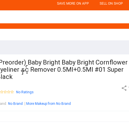
SAVE MORE ON APP
SELL ON SHOP
Preorder) Baby Bright Baby Bright Cornflower
yeliner နှင့် Remover 0.5Ml+0.5Ml #01 Super
lack
No Ratings
rand
:
No Brand
More Makeup from No Brand