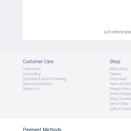
Let others kno
Customer Care
Shop
Help Center
About Shop
How to Buy
Careers
Corporate & Bulk Purchasing
Shop Cares
Returns & Refunds
Terms & Condi
Contact Us
Privacy Policy
Online Shopp
Shop Universi
Sell on Shop
Code of Cond
Payment Methods