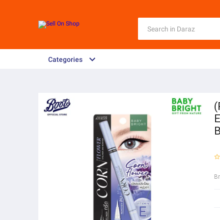
Categories
(
E
B
B