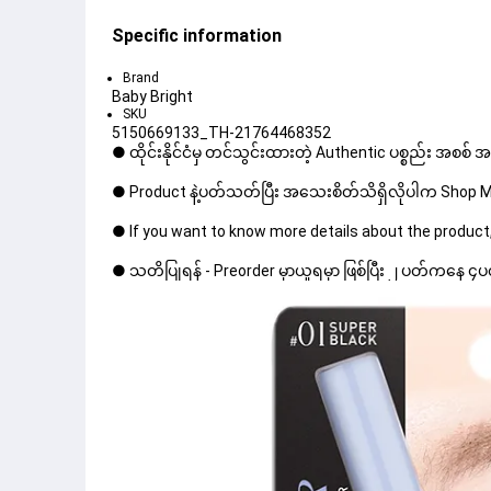
Specific information
Brand
Baby Bright
SKU
5150669133_TH-21764468352
● ထိုင်းနိုင်ငံမှ တင်သွင်းထားတဲ့ Authentic ပစ္စည်း အစစ်
● Product နဲ့ပတ်သတ်ပြီး အသေးစိတ်သိရှိလိုပါက Shop Mes
● If you want to know more details about the product,
● သတိပြုရန် - Preorder မှာယူရမှာ ဖြစ်ပြီး ၂ ပတ်ကနေ ၄ပတ