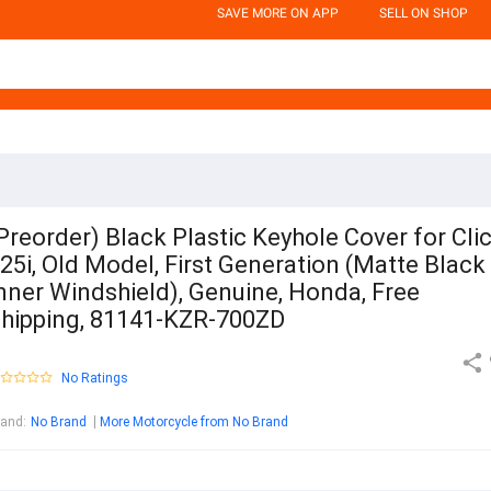
SAVE MORE ON APP
SELL ON SHOP
Preorder) Black Plastic Keyhole Cover for Cli
25i, Old Model, First Generation (Matte Black
nner Windshield), Genuine, Honda, Free
hipping, 81141-KZR-700ZD
No Ratings
rand
:
No Brand
More Motorcycle from No Brand