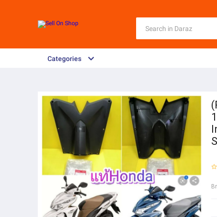
Categories
(
1
I
S
B