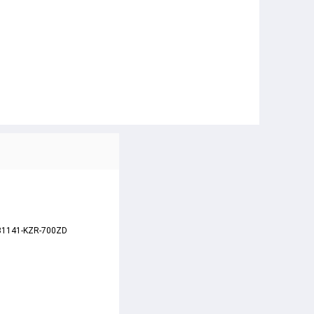
D
ng 81141-KZR-700ZD