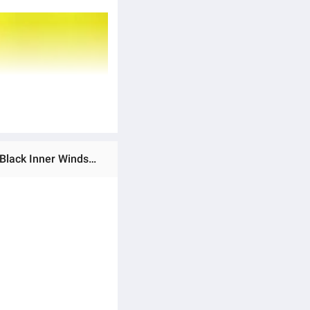
Ratings & Reviews of (Preorder) Black Plastic Keyhole Cover for Click 125i, Old Model, First Generation (Matte Black Inner Windshield), Genuine, Honda, Free Shipping, 81141-KZR-700ZD