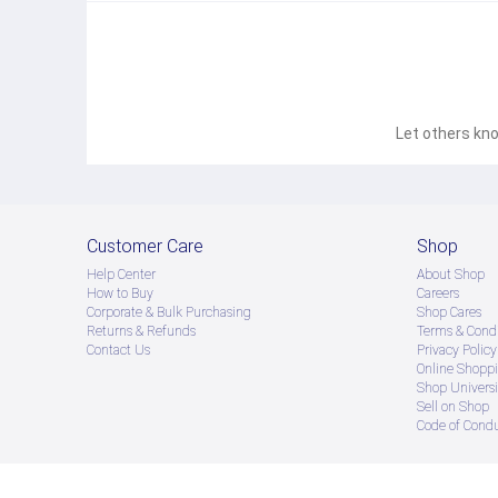
Let others kno
Customer Care
Shop
Help Center
About Shop
How to Buy
Careers
Corporate & Bulk Purchasing
Shop Cares
Returns & Refunds
Terms & Condi
Contact Us
Privacy Policy
Online Shopp
Shop Universi
Sell on Shop
Code of Cond