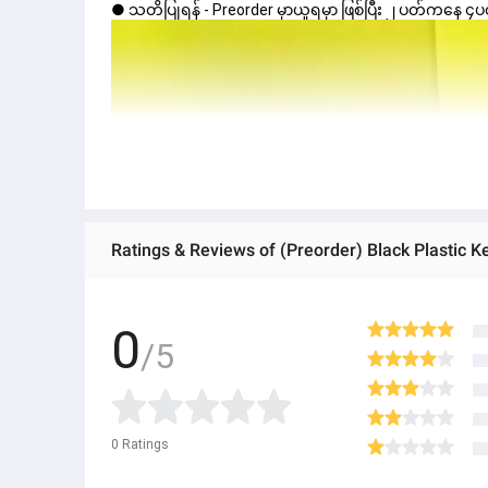
● သတိပြုရန် - Preorder မှာယူရမှာ ဖြစ်ပြီး ၂ ပတ်ကနေ ၄ပတ
0
/5
0
Ratings