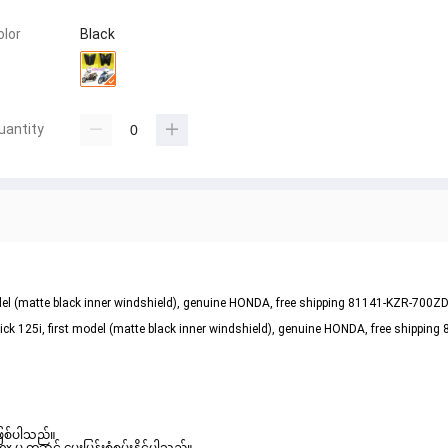
olor
Black
uantity
t model (matte black inner windshield), genuine HONDA, free shipping 81141-KZR-700Z
 Click 125i, first model (matte black inner windshield), genuine HONDA, free shippi
ဖြစ်ပါသည်။ 
