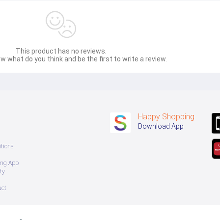
This product has no reviews.
w what do you think and be the first to write a review.
Happy Shopping
Download App
tions
ing App
ty
uct