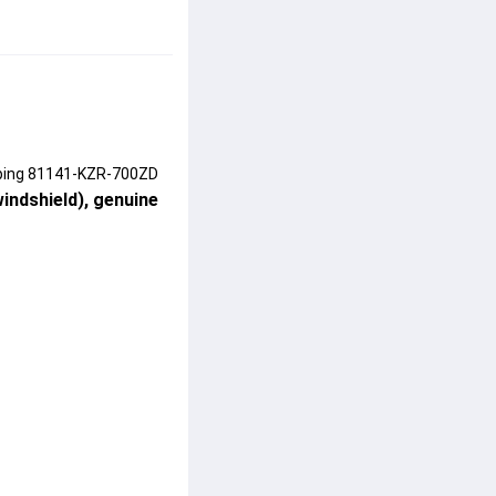
hipping 81141-KZR-700ZD
indshield), genuine 