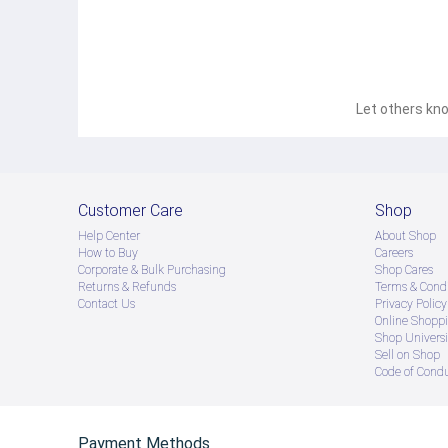
Let others kno
Customer Care
Shop
Help Center
About Shop
How to Buy
Careers
Corporate & Bulk Purchasing
Shop Cares
Returns & Refunds
Terms & Condi
Contact Us
Privacy Policy
Online Shopp
Shop Universi
Sell on Shop
Code of Cond
Payment Methods