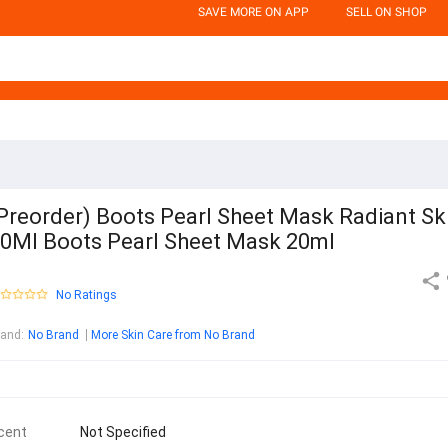
SAVE MORE ON APP
SELL ON SHOP
Preorder) Boots Pearl Sheet Mask Radiant Sk
0Ml Boots Pearl Sheet Mask 20ml
No Ratings
rand
:
No Brand
More Skin Care from No Brand
cent
Not Specified