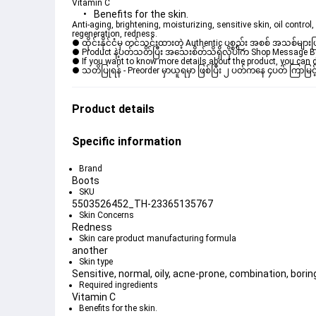
Vitamin C
Benefits for the skin.
Anti-aging, brightening, moisturizing, sensitive skin, oil control,
regeneration, redness.
● ထိုင်းနိုင်ငံမှ တင်သွင်းထားတဲ့ Authentic ပစ္စည်း အစစ် အသစ်များ
● Product နဲ့ပတ်သတ်ပြီး အသေးစိတ်သိရှိလိုပါက Shop Message Box မ
● If you want to know more details about the product, you can di
● သတိပြုရန် - Preorder မှာယူရမှာ ဖြစ်ပြီး ၂ ပတ်ကနေ ၄ပတ် ကြာမြင့
Product details
Specific information
Brand
Boots
SKU
5503526452_TH-23365135767
Skin Concerns
Redness
Skin care product manufacturing formula
another
Skin type
Sensitive, normal, oily, acne-prone, combination, boring
Required ingredients
Vitamin C
Benefits for the skin.