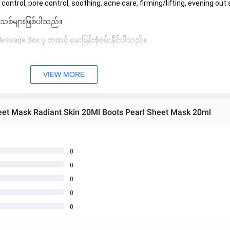
l control, pore control, soothing, acne care, firming/lifting, evening out
 အသစ်များဖြစ်ပါသည်။ 
sage Box မှ တဆင့် မေးမြန်းစုံစမ်းနိုင်ပါသည်။ 
 you can directly ask the seller through instant messages . 
VIEW MORE
် ကြာမြင့်မှာ ဖြစ်ပါသည်။
heet Mask Radiant Skin 20Ml Boots Pearl Sheet Mask 20ml
0
0
0
0
0