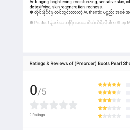
Anti-aging, brightening, moisturizing, sensitive skin, oi
detoxifying, skin regeneration, redness.
● ထိုင်းနိုင်ငံမှ တင်သွင်းထားတဲ့ Authentic ပစ္စည်း အစစ်
● Product နဲ့ပတ်သတ်ပြီး အသေးစိတ်သိရှိလိုပါက Shop Mes
● If you want to know more details about the product,
● သတိပြုရန် - Preorder မှာယူရမှာ ဖြစ်ပြီး ၂ ပတ်ကနေ ၄ပတ
Ratings & Reviews of (Preorder) Boots Pearl S
0
/5
0
Ratings