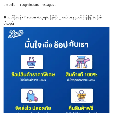
the seller through instant messages .
● သတိပြုရန် - Preorder မှာယူရမှာ ဖြစ်ပြီး ၂ ပတ်ကနေ ၄ပတ် ကြာမြင့်မှာ ဖြစ်
ပါသည်။