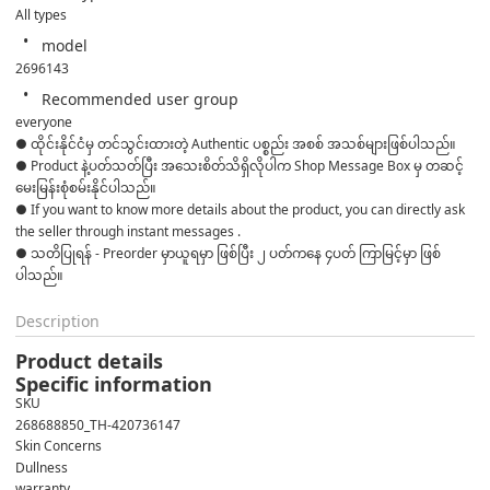
All types
model
2696143
Recommended user group
everyone
● ထိုင်းနိုင်ငံမှ တင်သွင်းထားတဲ့ Authentic ပစ္စည်း အစစ် အသစ်များဖြစ်ပါသည်။ 

● Product နဲ့ပတ်သတ်ပြီး အသေးစိတ်သိရှိလိုပါက Shop Message Box မှ တဆင့် 
မေးမြန်းစုံစမ်းနိုင်ပါသည်။ 

● If you want to know more details about the product, you can directly ask 
the seller through instant messages . 

● သတိပြုရန် - Preorder မှာယူရမှာ ဖြစ်ပြီး ၂ ပတ်ကနေ ၄ပတ် ကြာမြင့်မှာ ဖြစ်
ပါသည်။
Description
Product details
Specific information
SKU
268688850_TH-420736147
Skin Concerns
Dullness
warranty