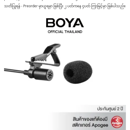
သတိပြုရန် - Preorder မှာယူရမှာ ဖြစ်ပြီး ၂ ပတ်ကနေ ၄ပတ် ကြာမြင့်မှာ ဖြစ်ပါသည်။