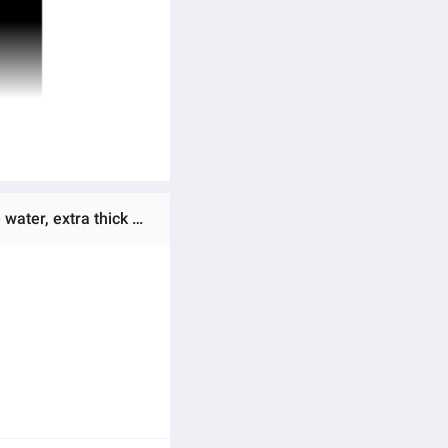
Ratings & Reviews of (Preorder) Car radiator, full aluminum, beautiful, emphasizes racing, 2 channels, genuine water, extra thick 50 mm, Isuzu Dmax, year 2003, manual transmission, Isuzu Dmax MT, Dmax, Dmax 001273