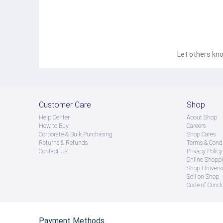
Let others kno
Customer Care
Shop
Help Center
About Shop
How to Buy
Careers
Corporate & Bulk Purchasing
Shop Cares
Returns & Refunds
Terms & Condi
Contact Us
Privacy Policy
Online Shopp
Shop Universi
Sell on Shop
Code of Cond
Payment Methods