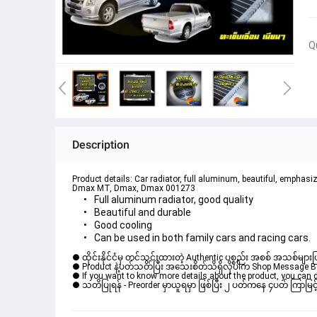
Q
Description
Product details: Car radiator, full aluminum, beautiful, empha
Dmax MT, Dmax, Dmax 001273
Full aluminum radiator, good quality
Beautiful and durable
Good cooling
Can be used in both family cars and racing cars.
● ထိုင်းနိုင်ငံမှ တင်သွင်းထားတဲ့ Authentic ပစ္စည်း အစစ် အသစ်များ
● Product နဲ့ပတ်သတ်ပြီး အသေးစိတ်သိရှိလိုပါက Shop Message Box မ
● If you want to know more details about the product, you can di
● သတိပြုရန် - Preorder မှာယူရမှာ ဖြစ်ပြီး ၂ ပတ်ကနေ ၄ပတ် ကြာမြင့်