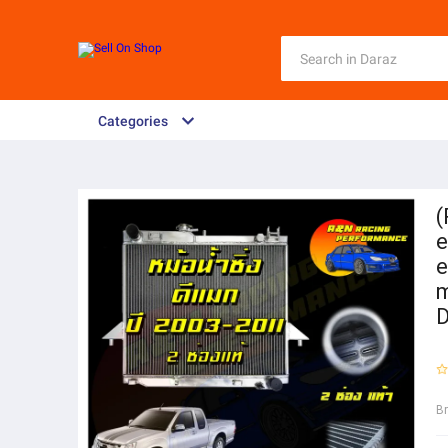
Categories
(
e
e
m
B