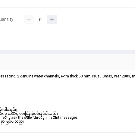
uantity
sizes racing, 2 genuine water channels, extra thick 50 mm, Isuzu Dmax, year 2003,
ဖြစ်ပါသည်။ 

ှ တဆင့် မေးမြန်းစုံစမ်းနိုင်ပါသည်။ 

rectly ask the seller through instant messages . 

မှာ ဖြစ်ပါသည်။
