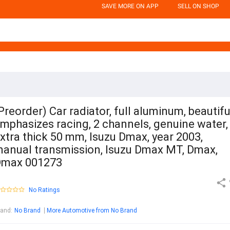
SAVE MORE ON APP
SELL ON SHOP
Preorder) Car radiator, full aluminum, beautifu
mphasizes racing, 2 channels, genuine water,
xtra thick 50 mm, Isuzu Dmax, year 2003,
anual transmission, Isuzu Dmax MT, Dmax,
Dmax 001273
No Ratings
rand
:
No Brand
More Automotive from No Brand