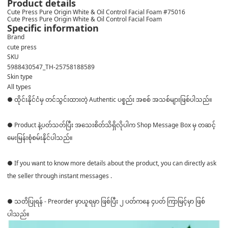
Product details
Cute Press Pure Origin White & Oil Control Facial Foam #75016
Cute Press Pure Origin White & Oil Control Facial Foam
Specific information
Brand
cute press
SKU
5988430547_TH-25758188589
Skin type
All types
● ထိုင်းနိုင်ငံမှ တင်သွင်းထားတဲ့ Authentic ပစ္စည်း အစစ် အသစ်များဖြစ်ပါသည်။
● Product နဲ့ပတ်သတ်ပြီး အသေးစိတ်သိရှိလိုပါက Shop Message Box မှ တဆင့်
မေးမြန်းစုံစမ်းနိုင်ပါသည်။
● If you want to know more details about the product, you can directly ask
the seller through instant messages .
● သတိပြုရန် - Preorder မှာယူရမှာ ဖြစ်ပြီး ၂ ပတ်ကနေ ၄ပတ် ကြာမြင့်မှာ ဖြစ်
ပါသည်။