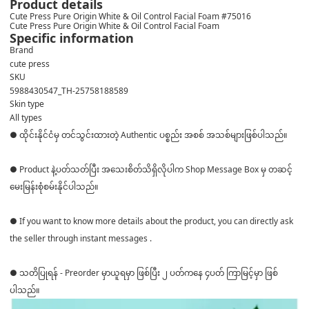
Product details
Cute Press Pure Origin White & Oil Control Facial Foam #75016
Cute Press Pure Origin White & Oil Control Facial Foam
Specific information
Brand
cute press
SKU
5988430547_TH-25758188589
Skin type
All types
● ထိုင်းနိုင်ငံမှ တင်သွင်းထားတဲ့ Authentic ပစ္စည်း အစစ် အသစ်များဖြစ်ပါသည်။
● Product နဲ့ပတ်သတ်ပြီး အသေးစိတ်သိရှိလိုပါက Shop Message Box မှ တဆင့်
မေးမြန်းစုံစမ်းနိုင်ပါသည်။
● If you want to know more details about the product, you can directly ask
the seller through instant messages .
● သတိပြုရန် - Preorder မှာယူရမှာ ဖြစ်ပြီး ၂ ပတ်ကနေ ၄ပတ် ကြာမြင့်မှာ ဖြစ်
ပါသည်။