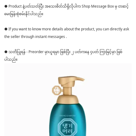
● Product နဲ့ပတ်သတ်ပြီး အသေးစိတ်သိရှိလိုပါက Shop Message Box မှ တဆင့်
မေးမြန်းစုံစမ်းနိုင်ပါသည်။
● If you want to know more details about the product, you can directly ask
the seller through instant messages .
● သတိပြုရန် - Preorder မှာယူရမှာ ဖြစ်ပြီး ၂ ပတ်ကနေ ၄ပတ် ကြာမြင့်မှာ ဖြစ်
ပါသည်။