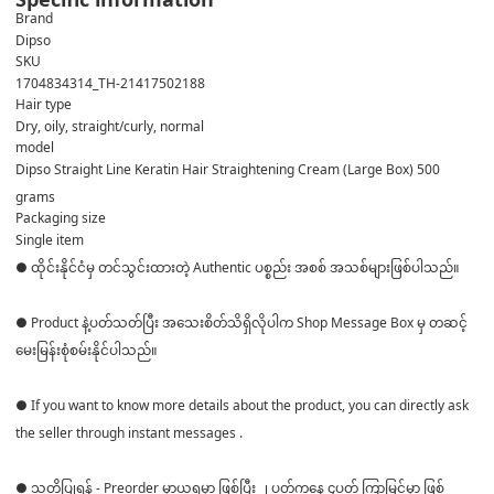
Brand
Dipso
SKU
1704834314_TH-21417502188
Hair type
Dry, oily, straight/curly, normal
model
Dipso Straight Line Keratin Hair Straightening Cream (Large Box) 500
grams
Packaging size
Single item
● ထိုင်းနိုင်ငံမှ တင်သွင်းထားတဲ့ Authentic ပစ္စည်း အစစ် အသစ်များဖြစ်ပါသည်။
● Product နဲ့ပတ်သတ်ပြီး အသေးစိတ်သိရှိလိုပါက Shop Message Box မှ တဆင့်
မေးမြန်းစုံစမ်းနိုင်ပါသည်။
● If you want to know more details about the product, you can directly ask
the seller through instant messages .
● သတိပြုရန် - Preorder မှာယူရမှာ ဖြစ်ပြီး ၂ ပတ်ကနေ ၄ပတ် ကြာမြင့်မှာ ဖြစ်