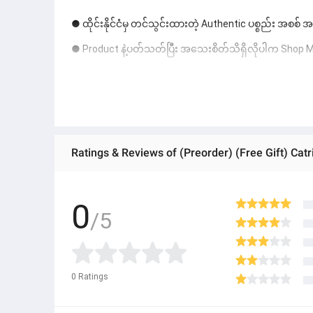
● ထိုင်းနိုင်ငံမှ တင်သွင်းထားတဲ့ Authentic ပစ္စည်း အစစ်
● Product နဲ့ပတ်သတ်ပြီး အသေးစိတ်သိရှိလိုပါက Shop Mes
● If you want to know more details about the product,
● သတိပြုရန် - Preorder မှာယူရမှာ ဖြစ်ပြီး ၂ ပတ်ကနေ ၄ပတ
Ratings & Reviews of (Preorder) (Free Gift) Catr
0
/5
0
Ratings