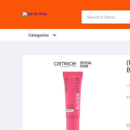
Categories
(
B
B
C