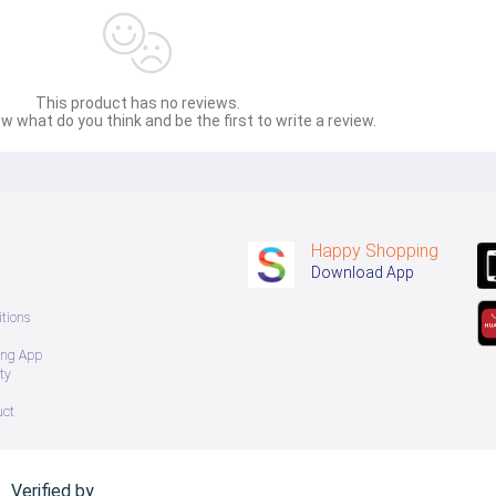
This product has no reviews.
w what do you think and be the first to write a review.
Happy Shopping
Download App
tions
ing App
ty
uct
Verified by