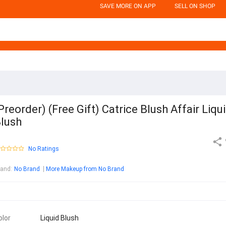
SAVE MORE ON APP
SELL ON SHOP
Preorder) (Free Gift) Catrice Blush Affair Liqu
lush
No Ratings
rand
:
No Brand
More Makeup from No Brand
olor
Liquid Blush