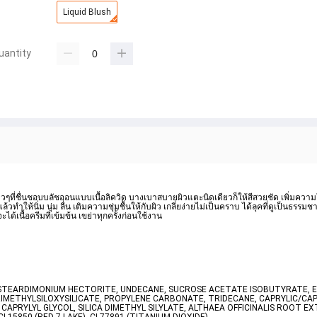
Liquid Blush
uantity
สาวๆที่ชื่นชอบบลัชออนแบบเนื้อลิควิด บางเบาสบายผิวแตะนิดเดียวก็ให้สีสวยชัด เพิ่มความ
ห้นิ่ม นุ่ม ลื่น เติมความชุ่มชื้นให้กับผิว เกลี่ยง่ายไม่เป็นคราบ ได้ลุคที่ดูเป็นธรรม
เนื้อครีมที่เข้มข้น เขย่าทุกครั้งก่อนใช้งาน  
ISTEARDIMONIUM HECTORITE, UNDECANE, SUCROSE ACETATE ISOBUTYRATE, E
METHYLSILOXYSILICATE, PROPYLENE CARBONATE, TRIDECANE, CAPRYLIC/CAPR
APRYLYL GLYCOL, SILICA DIMETHYL SILYLATE, ALTHAEA OFFICINALIS ROOT EXT