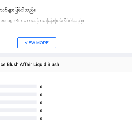
 အသစ်များဖြစ်ပါသည်။ 
sage Box မှ တဆင့် မေးမြန်းစုံစမ်းနိုင်ပါသည်။ 
 you can directly ask the seller through instant messages . 
် ကြာမြင့်မှာ ဖြစ်ပါသည်။
VIEW MORE
ice Blush Affair Liquid Blush
0
0
0
0
0