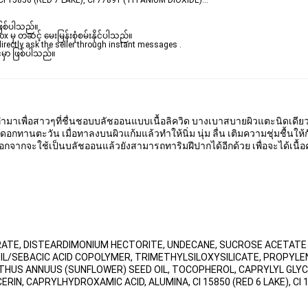
 15850 (RED 7 LAKE), CI 77891 (TITANIUM DIOXIDE)...
ဖြစ်ပါသည်။ 

ှ တဆင့် မေးမြန်းစုံစမ်းနိုင်ပါသည်။ 

rectly ask the seller through instant messages . 

မှာ ဖြစ်ပါသည်။

่ทำมาเพื่อสาวๆที่ชื่นชอบบลัชออนแบบเนื้อลิควิด บางเบาสบายผิวแตะนิดเดียว
านตะวัน เมื่อทาลงบนผิวแก้มแล้วทำให้นิ่ม นุ่ม ลื่น เติมความชุ่มชื้นให้กับ
จากจะใช้เป็นบลัชออนแล้วยังสามารถทาริมฝีปากได้อีกด้วย เพื่อจะได้เนื้อครีม
RATE, DISTEARDIMONIUM HECTORITE, UNDECANE, SUCROSE ACETATE
L/SEBACIC ACID COPOLYMER, TRIMETHYLSILOXYSILICATE, PROPYLE
NTHUS ANNUUS (SUNFLOWER) SEED OIL, TOCOPHEROL, CAPRYLYL GLYCO
IN, CAPRYLHYDROXAMIC ACID, ALUMINA, CI 15850 (RED 6 LAKE), CI 15