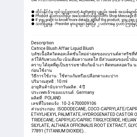
CAPRYLHYDROXAMIC ACID, ALUMINA, CI 15850 (RED 6 LAKE), CI
● ထိုင်းနိုင်ငံမှ တင်သွင်းထားတဲ့ Authentic ပစ္စည်း အစစ် အသစ်များ
● Product နဲ့ပတ်သတ်ပြီး အသေးစိတ်သိရှိလိုပါက Shop Message Box မ
● If you want to know more details about the product, you can di
● သတိပြုရန် - Preorder မှာယူရမှာ ဖြစ်ပြီး ၂ ပတ်ကနေ ၄ပတ် ကြာမြင့်
Description
Catrice Blush Affair Liquid Blush 
บลัชเนื้อลิควิดคอลเล็คชั่นใหม่ล่าสุดของแบรนด์คาทริซที
ลว์ให้กับพวงแก้ม เน้นเติมความสดใส มีส่วนผสมของน้ำมันดอกท
คราบ ได้ลุคที่ดูเป็นธรรมชาติแก้มฉ่ำเงา ติดทนตลอดวัน นอก
ก่อนใช้งาน  
วิธีการใช้งาน : ใช้ทาแก้มหรือเปลือกตาและปาก
ปริมาณสุทธิ : 10 ml
อายุสินค้านับจากวันผลิต : 4 ปี
ประเทศเจ้าของแบรนด์ : Germany
ผลิตที่ : POLAND
เลขที่ใบจดแจ้ง : 10-2-6700009106
ส่วนประกอบ : ISODODECANE, COCO-CAPRYLATE/CAP
ETHYLHEXYL PALMITATE, HYDROGENATED CASTOR OI
TRIDECANE, CAPRYLIC/CAPRIC TRIGLYCERIDE, HELIA
SILYLATE, ALTHAEA OFFICINALIS ROOT EXTRACT, GLYCER
77891 (TITANIUM DIOXIDE)...