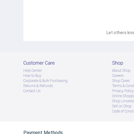
Let others kno
Customer Care
Shop
Help Center
About Shop
How to Buy
Careers
Corporate & Bulk Purchasing
Shop Cares
Returns & Refunds
Terms & Condi
Contact Us
Privacy Policy
Online Shopp
Shop Universi
Sell on Shop
Code of Cond
Payment Methods