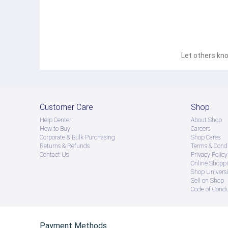
Let others kno
Customer Care
Shop
Help Center
About Shop
How to Buy
Careers
Corporate & Bulk Purchasing
Shop Cares
Returns & Refunds
Terms & Condi
Contact Us
Privacy Policy
Online Shopp
Shop Universi
Sell on Shop
Code of Cond
Payment Methods