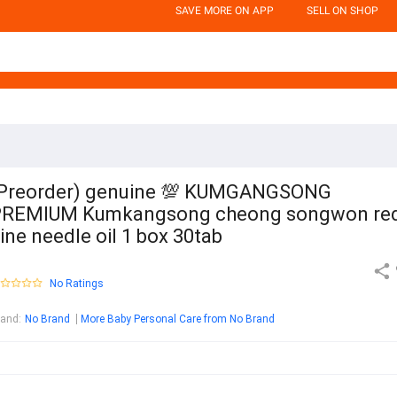
SAVE MORE ON APP
SELL ON SHOP
Preorder) genuine 💯 KUMGANGSONG
PREMIUM Kumkangsong cheong songwon re
ine needle oil 1 box 30tab
No Ratings
rand
:
No Brand
More Baby Personal Care from No Brand