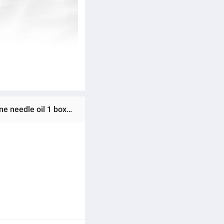
Ratings & Reviews of (Preorder) genuine 💯 KUMGANGSONG PREMIUM Kumkangsong cheong songwon red pine needle oil 1 box 30tab