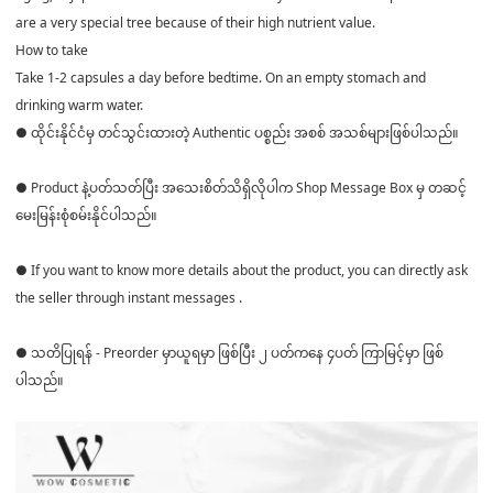
are a very special tree because of their high nutrient value.
How to take
Take 1-2 capsules a day before bedtime. On an empty stomach and
drinking warm water.
● ထိုင်းနိုင်ငံမှ တင်သွင်းထားတဲ့ Authentic ပစ္စည်း အစစ် အသစ်များဖြစ်ပါသည်။
● Product နဲ့ပတ်သတ်ပြီး အသေးစိတ်သိရှိလိုပါက Shop Message Box မှ တဆင့်
မေးမြန်းစုံစမ်းနိုင်ပါသည်။
● If you want to know more details about the product, you can directly ask
the seller through instant messages .
● သတိပြုရန် - Preorder မှာယူရမှာ ဖြစ်ပြီး ၂ ပတ်ကနေ ၄ပတ် ကြာမြင့်မှာ ဖြစ်
ပါသည်။