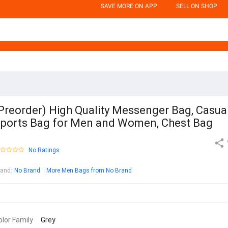
SAVE MORE ON APP
SELL ON SHOP
Preorder) High Quality Messenger Bag, Casua
ports Bag for Men and Women, Chest Bag
No Ratings
rand
:
No Brand
More Men Bags from No Brand
olor Family
Grey