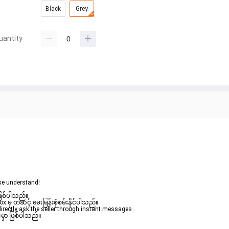
Black
Grey
uantity
se understand!
ဖြစ်ပါသည်။ 

မှ တဆင့် မေးမြန်းစုံစမ်းနိုင်ပါသည်။ 
rectly ask the seller through instant messages . 

မှာ ဖြစ်ပါသည်။
