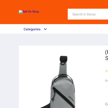
Categories
(
S
B
C