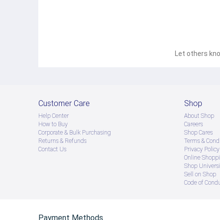
Let others kno
Customer Care
Shop
Help Center
About Shop
How to Buy
Careers
Corporate & Bulk Purchasing
Shop Cares
Returns & Refunds
Terms & Condi
Contact Us
Privacy Policy
Online Shopp
Shop Universi
Sell on Shop
Code of Cond
Payment Methods