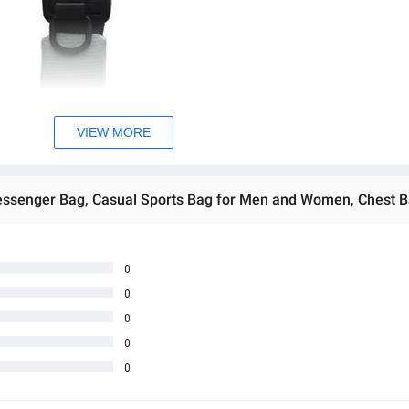
VIEW MORE
Messenger Bag, Casual Sports Bag for Men and Women, Chest 
0
0
0
0
0