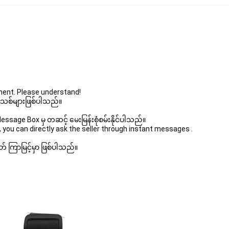
ent. Please understand!
 အသစ်များဖြစ်ပါသည်။ 
sage Box မှ တဆင့် မေးမြန်းစုံစမ်းနိုင်ပါသည်။ 
 you can directly ask the seller through instant messages . 
် ကြာမြင့်မှာ ဖြစ်ပါသည်။