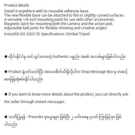
Product details
Install it anywhere with its reusable adhesive base.
The new flexible base can be attached to flat or slightly curved surfaces.
A versatile 1/4-inch mounting point for use with other accessories.
Magnetic latch for mounting both the camera and the action pod.
Adjustable ball joints for flexible shooting and creative angles.
Insta360 GO 3/GO 3S Specifications: Gimbal Tripod
● ထိုင်းနိုင်ငံမှ တင်သွင်းထားတဲ့ Authentic ပစ္စည်း အစစ် အသစ်များဖြစ်ပါသည်။
● Product နဲ့ပတ်သတ်ပြီး အသေးစိတ်သိရှိလိုပါက Shop Message Box မှ တဆင့်
မေးမြန်းစုံစမ်းနိုင်ပါသည်။
● If you want to know more details about the product, you can directly ask
the seller through instant messages .
● သတိပြုရန် - Preorder မှာယူရမှာ ဖြစ်ပြီး ၂ ပတ်ကနေ ၄ပတ် ကြာမြင့်မှာ ဖြစ်
ပါသည်။