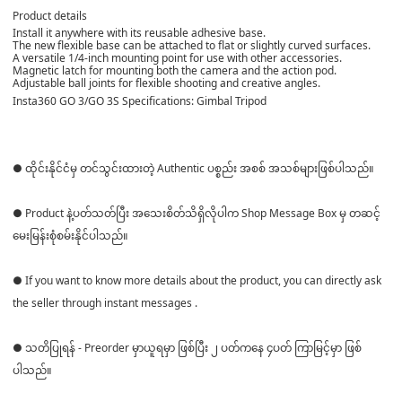
Product details
Install it anywhere with its reusable adhesive base.
The new flexible base can be attached to flat or slightly curved surfaces.
A versatile 1/4-inch mounting point for use with other accessories.
Magnetic latch for mounting both the camera and the action pod.
Adjustable ball joints for flexible shooting and creative angles.
Insta360 GO 3/GO 3S Specifications: Gimbal Tripod
● ထိုင်းနိုင်ငံမှ တင်သွင်းထားတဲ့ Authentic ပစ္စည်း အစစ် အသစ်များဖြစ်ပါသည်။
● Product နဲ့ပတ်သတ်ပြီး အသေးစိတ်သိရှိလိုပါက Shop Message Box မှ တဆင့်
မေးမြန်းစုံစမ်းနိုင်ပါသည်။
● If you want to know more details about the product, you can directly ask
the seller through instant messages .
● သတိပြုရန် - Preorder မှာယူရမှာ ဖြစ်ပြီး ၂ ပတ်ကနေ ၄ပတ် ကြာမြင့်မှာ ဖြစ်
ပါသည်။